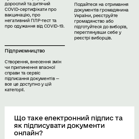
дорослий та дитячий
Подайтеся на отримання
COVID-сертифікати про
документів громадянина
вакцинацію, про
України, реєструйте
негативний ПЛР-тест та
громадянство або
про одужання від COVID-19.
підготуйтеся до виборів,
переглянувши себе у
реєстрі виборців.
Підприємництво
Створення, внесення змін
чи припинення власної
справи та сервіс
підписання документів —
все це доступно у цій
категорії.
Що таке електронний підпис та
як підписувати документи
онлайн?