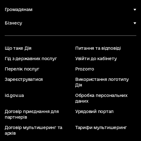
Громадянам
Бізнесу
Що таке Дія
Питання та відповіді
Гід з державних послуг
Увійти до кабінету
Перелік послуг
Prozorro
Зареєструватися
Використання логотипу
Дія
id.gov.ua
Обробка персональних
даних
Договір приєднання для
Урядовий портал
партнерів
Договір мультишеринг та
Тарифи мультишеринг
архів