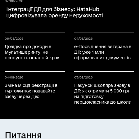
Дата публікації 07 серпня 2026
07/08/2026
Інтеграції Дії для бізнесу: HataHub
цифровізувала оренду нерухомості
Дата публікації 06 серпня 2026
06/08/2026
Дата публікації 04 серпня 2026
04/08/2026
Довідка про доходи в
е-Посвідчення ветерана в
Мультишерингу: не
Дії: уже 1 млн
пропустіть останній крок
сформованих документів
Дата публікації 04 серпня 2026
04/08/2026
Дата публікації 03 серпня 2026
03/08/2026
Зміна місця реєстрації в
Пакунок школяра знову в
гуртожитку: подавайте
Дії: як отримати 5 000 грн
заяву через Дію
на підготовку
першокласника до школи
Питання