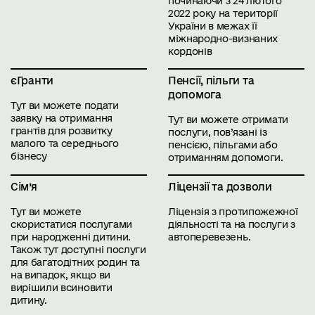
починаючи з 24 лютого
2022 року на території
України в межах її
міжнародно-визнаних
кордонів
єГранти
Пенсії, пільги та
допомога
Тут ви можете подати
заявку на отримання
Тут ви можете отримати
грантів для розвитку
послуги, пов’язані із
малого та середнього
пенсією, пільгами або
бізнесу
отриманням допомоги.
Сім’я
Ліцензії та дозволи
Тут ви можете
Ліцензія з протипожежної
скористатися послугами
діяльності та на послуги з
при народженні дитини.
автоперевезень.
Також тут доступні послуги
для багатодітних родин та
на випадок, якщо ви
вирішили всиновити
дитину.