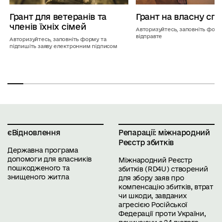
Грант для ветеранів та
Грант на власну сп
членів їхніх сімей
Авторизуйтесь, заповніть форм
відправте
Авторизуйтесь, заповніть форму та
підпишіть заяву електронним підписом
єВідновлення
Репарації: міжнародний
Реєстр збитків
Державна програма
допомоги для власників
Міжнародний Реєстр
пошкодженого та
збитків (
RD4U
) створений
знищеного житла
для збору заяв про
компенсацію збитків, втрат
чи шкоди, завданих
агресією Російської
Федерації проти України,