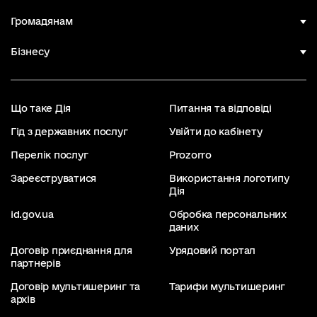
Громадянам
Бізнесу
Що таке Дія
Питання та відповіді
Гід з державних послуг
Увійти до кабінету
Перелік послуг
Prozorro
Зареєструватися
Використання логотипу
Дія
id.gov.ua
Обробка персональних
даних
Договір приєднання для
Урядовий портал
партнерів
Договір мультишеринг та
Тарифи мультишеринг
архів