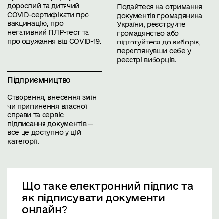
дорослий та дитячий
Подайтеся на отримання
COVID-сертифікати про
документів громадянина
вакцинацію, про
України, реєструйте
негативний ПЛР-тест та
громадянство або
про одужання від COVID-19.
підготуйтеся до виборів,
переглянувши себе у
реєстрі виборців.
Підприємництво
Створення, внесення змін
чи припинення власної
справи та сервіс
підписання документів —
все це доступно у цій
категорії.
Що таке електронний підпис та
як підписувати документи
онлайн?