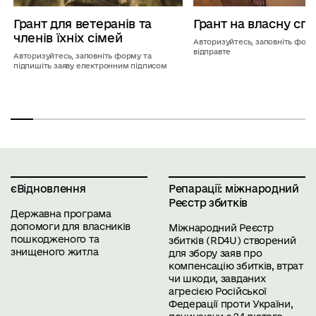
Грант для ветеранів та
Грант на власну сп
членів їхніх сімей
Авторизуйтесь, заповніть форм
відправте
Авторизуйтесь, заповніть форму та
підпишіть заяву електронним підписом
єВідновлення
Репарації: міжнародний
Реєстр збитків
Державна програма
допомоги для власників
Міжнародний Реєстр
пошкодженого та
збитків (
RD4U
) створений
знищеного житла
для збору заяв про
компенсацію збитків, втрат
чи шкоди, завданих
агресією Російської
Федерації проти України,