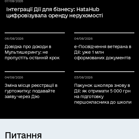
Дата публікації 07 серпня 2026
07/08/2026
Інтеграції Дії для бізнесу: HataHub
цифровізувала оренду нерухомості
Дата публікації 06 серпня 2026
06/08/2026
Дата публікації 04 серпня 2026
04/08/2026
Довідка про доходи в
е-Посвідчення ветерана в
Мультишерингу: не
Дії: уже 1 млн
пропустіть останній крок
сформованих документів
Дата публікації 04 серпня 2026
04/08/2026
Дата публікації 03 серпня 2026
03/08/2026
Зміна місця реєстрації в
Пакунок школяра знову в
гуртожитку: подавайте
Дії: як отримати 5 000 грн
заяву через Дію
на підготовку
першокласника до школи
Питання