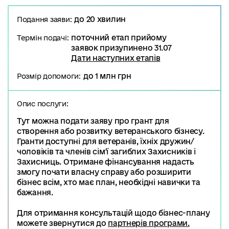
до 20 хвилин
Подання заяви:
поточний етап прийому
Термін подачі:
заявок призупинено 31.07
Дати наступних етапів
до 1 млн грн
Розмір допомоги:
Опис послуги:
Тут можна подати заяву про грант для
створення або розвитку ветеранського бізнесу.
Гранти доступні для ветеранів, їхніх дружин/
чоловіків та членів сім'ї загиблих Захисників і
Захисниць. Отримане фінансування надасть
змогу почати власну справу або розширити
бізнес всім, хто має план, необхідні навички та
бажання.
Для отримання консультацій щодо бізнес-плану
можете звернутися до
партнерів програми.