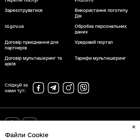
Перелік послуг
Prozorro
Зареєструватися
Використання логотипу
Дія
id.gov.ua
Обробка персональних
даних
Договір приєднання для
Урядовий портал
партнерів
Договір мультишеринг та
Тарифи мультишеринг
архів
Слідкуй за
нами тут:
diia.gov.ua
2019 - 2026. Всі права захищені.
Файли Cookie