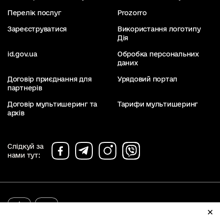
Перелік послуг
Prozorro
Зареєструватися
Використання логотипу
Дія
id.gov.ua
Обробка персональних
даних
Договір приєднання для
Урядовий портал
партнерів
Договір мультишеринг та
Тарифи мультишеринг
архів
Слідкуй за
нами тут:
diia.gov.ua
2019 - 2026. Всі права захищені.