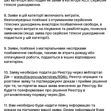
цієї категорії або подані як заяви в категорії А2.3. Серйозні
тілесні ушкодження.
8. Заяви в цій категорії включають витрати,
безпосередньо пов'язані з отриманням серйозних
тілесних ушкоджень внаслідок позбавлення свободи, в
тому числі витрати на лікування та реабілітацію, понесені
заявником (якщо заява про серйозні тілесні ушкодження
подається у цій категорії).
9. Заяви, пов'язані з матеріальними наслідками
позбавлення свободи, такими як втрата доходу або
оплачуваної роботи, подаються в інших відповідних
категоріях.
10. Заяву необхідно подати до Реєстру через вебпортал
Дія —
www.diia.gov.ua/services/RD4U.
Реєстр опрацює та
розгляне заяву та підтверджуючі докази і прийме рішення
про те, чи підлягає ваша заява внесенню до Реєстру. Ви
будете поінформовані про рішення Реєстру в
установленому порядку через Дію.
11. Вам необхідно буде надати певну інформацію та
докази на підтримку вашої заяви. Деяка інформація буде