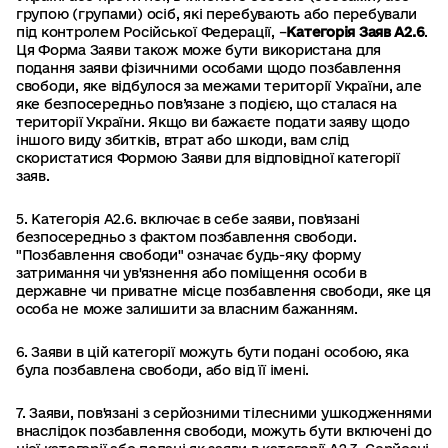
групою (групами) осіб, які перебувають або перебували
під контролем Російської Федерації, –
Категорія Заяв А2.6
.
Ця Форма Заяви також може бути використана для
подання заяви фізичними особами щодо позбавлення
свободи, яке відбулося за межами території України, але
яке безпосередньо пов’язане з подією, що сталася на
території України. Якщо ви бажаєте подати заяву щодо
іншого виду збитків, втрат або шкоди, вам слід
скористатися Формою Заяви для відповідної категорії
заяв.
5. Категорія А2.6. включає в себе заяви, пов'язані
безпосередньо з фактом позбавлення свободи.
"Позбавлення свободи" означає будь-яку форму
затримання чи ув'язнення або поміщення особи в
державне чи приватне місце позбавлення свободи, яке ця
особа не може залишити за власним бажанням.
6. Заяви в цій категорії можуть бути подані особою, яка
була позбавлена свободи, або від її імені.
7. Заяви, пов'язані з серйозними тілесними ушкодженнями
внаслідок позбавлення свободи, можуть бути включені до