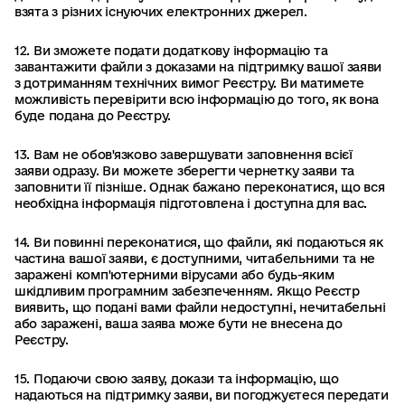
взята з різних існуючих електронних джерел.
12. Ви зможете подати додаткову інформацію та
завантажити файли з доказами на підтримку вашої заяви
з дотриманням технічних вимог Реєстру. Ви матимете
можливість перевірити всю інформацію до того, як вона
буде подана до Реєстру.
13. Вам не обов'язково завершувати заповнення всієї
заяви одразу. Ви можете зберегти чернетку заяви та
заповнити її пізніше. Однак бажано переконатися, що вся
необхідна інформація підготовлена і доступна для вас.
14. Ви повинні переконатися, що файли, які подаються як
частина вашої заяви, є доступними, читабельними та не
заражені комп'ютерними вірусами або будь-яким
шкідливим програмним забезпеченням. Якщо Реєстр
виявить, що подані вами файли недоступні, нечитабельні
або заражені, ваша заява може бути не внесена до
Реєстру.
15. Подаючи свою заяву, докази та інформацію, що
надаються на підтримку заяви, ви погоджуєтеся передати