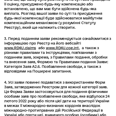
її оцінку, присуджено будь-яку компенсацію або
встановлено, що вам має бути здійснена будь-яка
виплата. Розгляд вашої заяви по суті та присудження
будь-якої компенсації буде здійснюватися майбутнім
компенсаційним механізмом (у розумінні Статуту
Реєстру), який ще належить створити.
3. Перед поданням заяви рекомендується ознайомитися з
інформацією про Реєстр на його вебсайті
www.RD4U.claims
або
www.RD4U.coe.int,
а також з
різними правилами та інструкціями, пов'язаними з
поданням заяв, зокрема, з Правилами подання, обробки
та внесення заяв, Формою та Правилами подання Заяви:
Категорія Заяв А2.6. Позбавлення свободи, а також з
відповідями на Поширені запитання.
4. Усі заяви повинні подаватися з використанням Форм
Заяв, затверджених Реєстром для кожної категорії заяв.
Ця Форма Заяви застосовується для подання фізичними
особами заяв про позбавлення свободи, яке відбулося 24
лютого 2022 року або після цієї дати на території України
в межах її міжнародно-визнаних кордонів внаслідок
міжнародно-протиправних дій Російської Федерації в
Україні або проти неї, вчиненого особою (особами) або