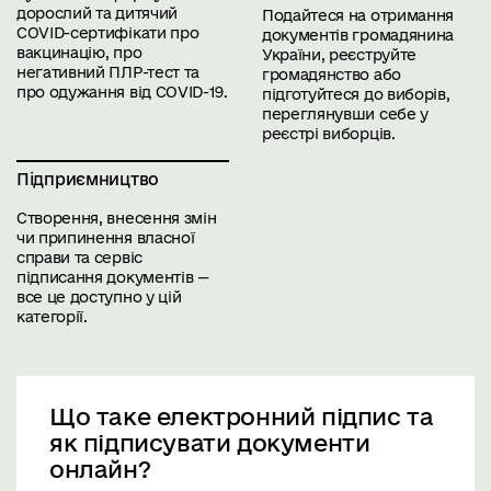
дорослий та дитячий
Подайтеся на отримання
COVID-сертифікати про
документів громадянина
вакцинацію, про
України, реєструйте
негативний ПЛР-тест та
громадянство або
про одужання від COVID-19.
підготуйтеся до виборів,
переглянувши себе у
реєстрі виборців.
Підприємництво
Створення, внесення змін
чи припинення власної
справи та сервіс
підписання документів —
все це доступно у цій
категорії.
Що таке електронний підпис та
як підписувати документи
онлайн?