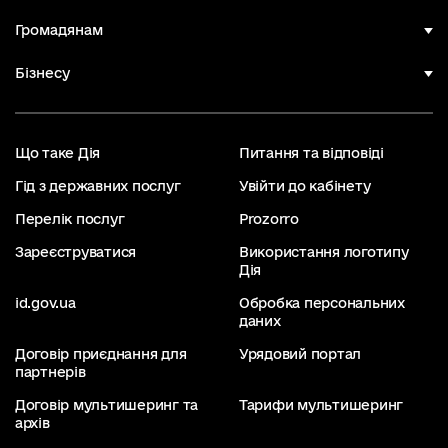
Громадянам
Бізнесу
Що таке Дія
Питання та відповіді
Гід з державних послуг
Увійти до кабінету
Перелік послуг
Prozorro
Зареєструватися
Використання логотипу
Дія
id.gov.ua
Обробка персональних
даних
Договір приєднання для
Урядовий портал
партнерів
Договір мультишеринг та
Тарифи мультишеринг
архів