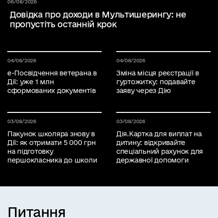
Дата публікації 06 серпня 2026
06/08/2026
Довідка про доходи в Мультишерингу: не
пропустіть останній крок
Дата публікації 04 серпня 2026
04/08/2026
Дата публікації 04 серпня 2026
04/08/2026
е-Посвідчення ветерана в
Зміна місця реєстрації в
Дії: уже 1 млн
гуртожитку: подавайте
сформованих документів
заяву через Дію
Дата публікації 03 серпня 2026
03/08/2026
Дата публікації 03 серпня 2026
03/08/2026
Пакунок школяра знову в
Дія.Картка для виплат на
Дії: як отримати 5 000 грн
дитину: відкривайте
на підготовку
спеціальний рахунок для
першокласника до школи
державної допомоги
Питання