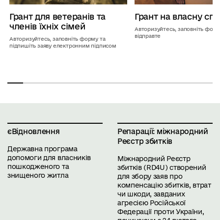
Грант для ветеранів та
Грант на власну сп
членів їхніх сімей
Авторизуйтесь, заповніть форм
відправте
Авторизуйтесь, заповніть форму та
підпишіть заяву електронним підписом
єВідновлення
Репарації: міжнародний
Реєстр збитків
Державна програма
допомоги для власників
Міжнародний Реєстр
пошкодженого та
збитків (
RD4U
) створений
знищеного житла
для збору заяв про
компенсацію збитків, втрат
чи шкоди, завданих
агресією Російської
Федерації проти України,