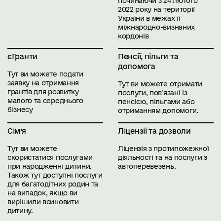
починаючи з 24 лютого
2022 року на території
України в межах її
міжнародно-визнаних
кордонів
єГранти
Пенсії, пільги та
допомога
Тут ви можете подати
заявку на отримання
Тут ви можете отримати
грантів для розвитку
послуги, пов’язані із
малого та середнього
пенсією, пільгами або
бізнесу
отриманням допомоги.
Сім’я
Ліцензії та дозволи
Тут ви можете
Ліцензія з протипожежної
скористатися послугами
діяльності та на послуги з
при народженні дитини.
автоперевезень.
Також тут доступні послуги
для багатодітних родин та
на випадок, якщо ви
вирішили всиновити
дитину.