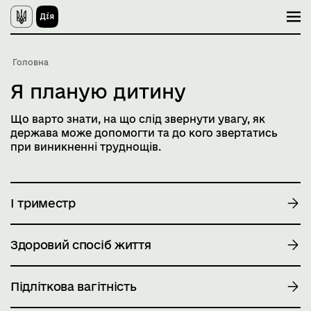
П
е
р
е
й
Головна
т
и
Я планую дитину
д
о
о
Що варто знати, на що слід звернути увагу, як
с
держава може допомогти та до кого звертатись
н
при виникненні труднощів.
о
в
н
о
г
І триместр
о
в
м
і
Здоровий спосіб життя
с
т
у
Підліткова вагітність