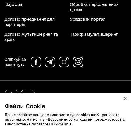
id.gov.ua
Обробка персональних
даних
Договір приєднання для
Урядовий портал
партнерів
Договір мультишеринг та
Тарифи мультишеринг
архів
Слідкуй за
нами тут:
diia.gov.ua
2019 - 2026. Всі права захищені.
Файли Cookie
Дія не зберігає дані, але використовує cookies щоб працювати
правильно. Натисніть «Дозволити всі», якщо ви погоджуєтесь на
використання порталом цих файлів.