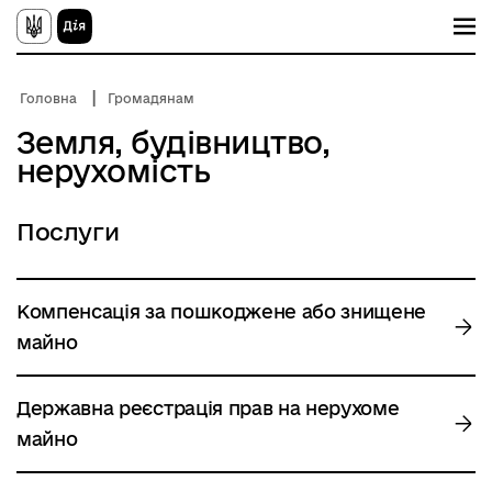
П
е
р
е
й
Головна
Громадянам
т
и
Земля, будівництво,
д
нерухомість
о
о
с
н
Послуги
о
в
н
о
г
Компенсація за пошкоджене або знищене
о
в
майно
м
і
с
Державна реєстрація прав на нерухоме
т
у
майно