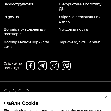
Зареєструватися
Використання логотипу
Дія
id.gov.ua
Обробка персональних
даних
Договір приєднання для
Урядовий портал
партнерів
Договір мультишеринг та
Тарифи мультишеринг
архів
Слідкуй за
нами тут:
diia.gov.ua
2019 - 2026. Всі права захищені.
Файли Cookie
Дія не зберігає дані, але використовує cookies щоб працювати