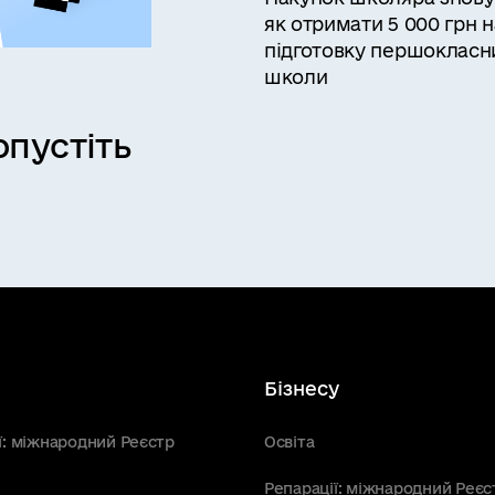
як отримати 5 000 грн н
підготовку першокласн
школи
пустіть
Бізнесу
ї: міжнародний Реєстр
Освіта
Репарації: міжнародний Реєс