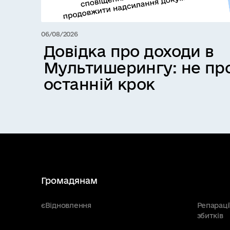
06/08/2026
Довідка про доходи в
Мультишерингу: не про
останній крок
Громадянам
єВідновлення
Репараці
збитків