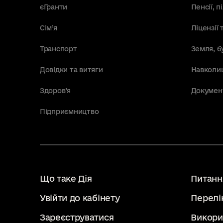
єГранти
Пенсії, 
Сім’я
Ліцензії 
Транспорт
Земля, б
Довідки та витяги
Навколи
Здоров’я
Докумен
Підприємництво
Що таке Дія
Питання
Увійти до кабінету
Перелі
Зареєструватися
Викори