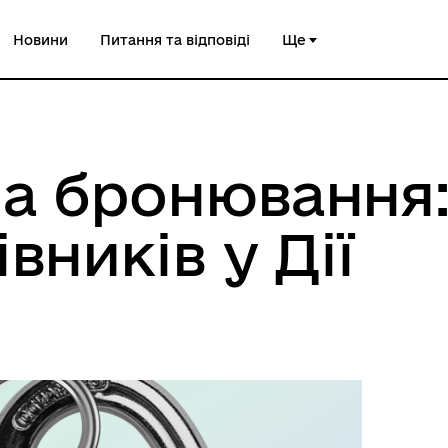
Новини
Питання та відповіді
Ще
ла бронювання
вників у Дії