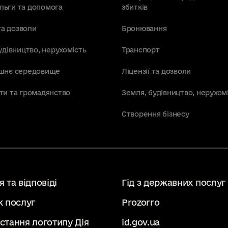
пільги та допомога
збитків
та дозволи
Бронювання
удівництво, нерухомість
Транспорт
шнє середовище
Ліцензії та дозволи
ти та громадянство
Земля, будівництво, нерухом
Створення бізнесу
 та відповіді
Гід з державних послуг
к послуг
Prozorro
стання логотипу Дія
id.gov.ua