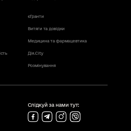
єГранти
Витяги та довідки
Медицина та фармацевтика
ість
Дія.City
Розмінування
Слідкуй за нами тут: