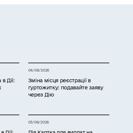
04/08/2026
в Дії:
Зміна місця реєстрації в
х
гуртожитку: подавайте заяву
через Дію
03/08/2026
 Дії:
Дія.Картка для виплат на