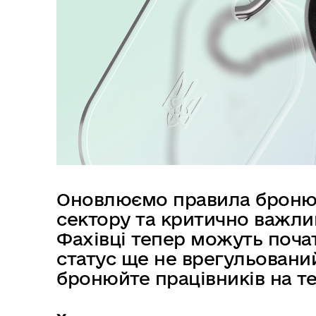
в
м
і
с
т
у
Оновлюємо правила броню
сектору та критично важли
Фахівці тепер можуть почат
статус ще не врегульований
бронюйте працівників на те