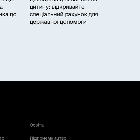
а
дитину: відкривайте
ика до
спеціальний рахунок для
державної допомоги
Освіта
тр
Підприємництво