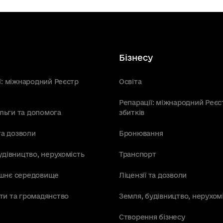
Бізнесу
ї: міжнародний Реєстр
Освіта
Репарації: міжнародний Реєс
пільги та допомога
збитків
та дозволи
Бронювання
удівництво, нерухомість
Транспорт
шнє середовище
Ліцензії та дозволи
ти та громадянство
Земля, будівництво, нерухом
Створення бізнесу