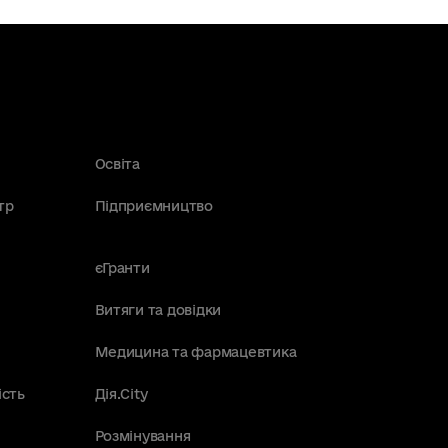
Освіта
тр
Підприємництво
єГранти
Витяги та довідки
Медицина та фармацевтика
ість
Дія.City
Розмінування