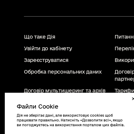
Що таке Дія
Питання
Увійти до кабінету
Перелі
Зареєструватися
Викори
Обробка персональних даних
Догові
партне
Договір мультишеринг та архів
Тарифи
Файли Cookie
Дія не зберігає дані, але використовує cookies щоб
diia.gov.ua
працювати правильно. Натисніть «Дозволити всі», якщо
2019 - 2026. Всі права
ви погоджуєтесь на використання порталом цих файлів.
захищені.