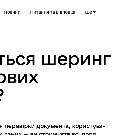
Новини
Питання та відповіді
Ще
ється шеринг
ових
?
ля перевірки документа, користувач
 даних — ви отримуєте всі поля