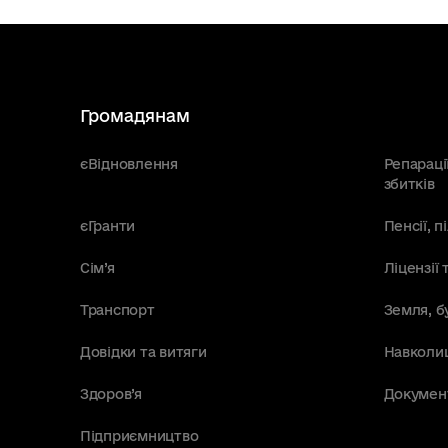
Громадянам
єВідновлення
Репараці
збитків
єГранти
Пенсії, 
Сім’я
Ліцензії 
Транспорт
Земля, б
Довідки та витяги
Навколи
Здоров’я
Докумен
Підприємництво