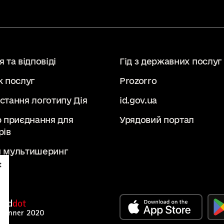
 та відповіді
Гід з державних послуг
к послуг
Prozorro
стання логотипу Дія
id.gov.ua
р приєднання для
Урядовий портал
рів
 мультишеринг