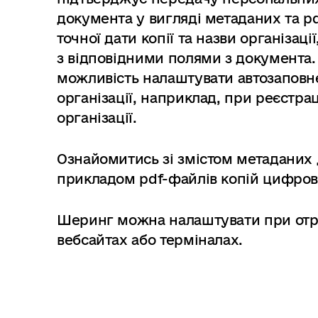
в
документа у вигляді метаданих та p
м
точної дати копії та назви організації
і
с
з відповідними полями з документа.
т
можливість налаштувати автозаповне
у
організації, наприклад, при реєстрац
організації.
Ознайомитись зі змістом метаданих 
прикладом pdf-файлів копій цифро
Шеринг можна налаштувати при отри
вебсайтах або терміналах.