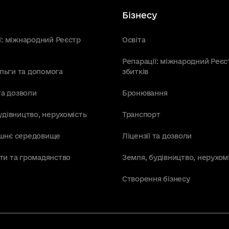
Бізнесу
ї: міжнародний Реєстр
Освіта
Репарації: міжнародний Реєс
пільги та допомога
збитків
та дозволи
Бронювання
удівництво, нерухомість
Транспорт
шнє середовище
Ліцензії та дозволи
ти та громадянство
Земля, будівництво, нерухом
Створення бізнесу