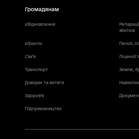
Громадянам
єВідновлення
Репараці
збитків
єГранти
Пенсії, 
Сім’я
Ліцензії 
Транспорт
Земля, б
Довідки та витяги
Навколи
Здоров’я
Докумен
Підприємництво