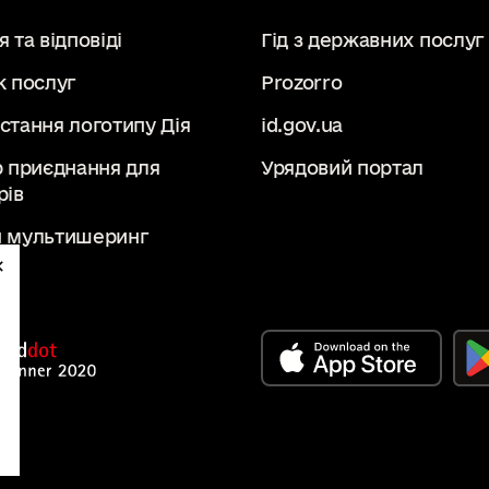
 та відповіді
Гід з державних послуг
к послуг
Prozorro
стання логотипу Дія
id.gov.ua
р приєднання для
Урядовий портал
рів
 мультишеринг