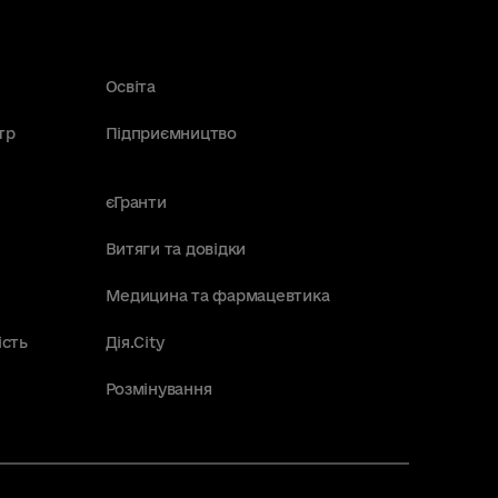
Освіта
тр
Підприємництво
єГранти
Витяги та довідки
Медицина та фармацевтика
ість
Дія.City
Розмінування