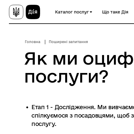
П
Каталог послуг
Що таке Дія
е
р
е
й
Головна
Поширені запитання
т
и
Як ми оци
д
о
послуги?
о
с
н
о
в
Етап 1 - Дослідження.
Ми вивчаємо
н
о
спілкуємося з посадовцями, щоб 
г
послугу.
о