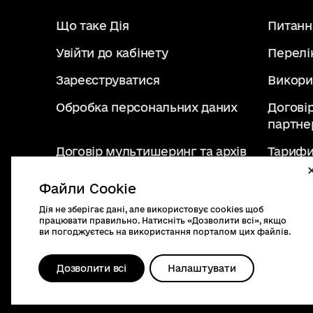
Що таке Дія
Питання
Увійти до кабінету
Перелі
Зареєструватися
Викори
Обробка персональних даних
Догові
партне
Договір мультишеринг та архів
Тарифи
Файли Cookie
Дія не зберігає дані, але використовує cookies щоб
diia.gov.ua
працювати правильно. Натисніть «Дозволити всі», якщо
2019 - 2026. Всі права
ви погоджуєтесь на використання порталом цих файлів.
захищені.
Дозволити всі
Налаштувати