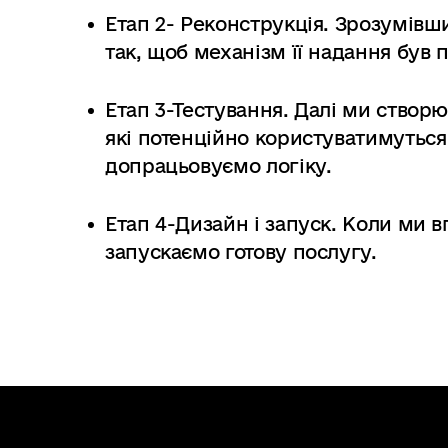
в
Етап 2- Реконструкція.
Зрозумівши
м
так, щоб механізм її надання був 
і
с
т
Етап 3-Тестування.
Далі ми створю
у
які потенційно користуватимуться
допрацьовуємо логіку.
Етап 4-Дизайн і запуск.
Коли ми вп
запускаємо готову послугу.