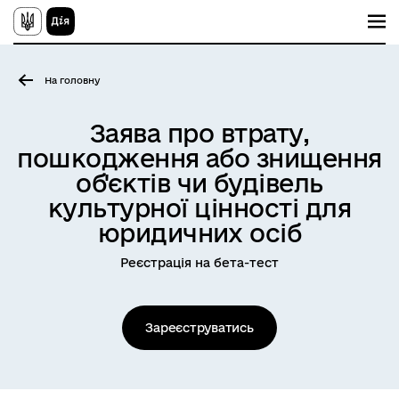
П
е
р
е
й
На головну
т
и
д
Заява про втрату,
о
о
пошкодження або знищення
с
н
об'єктів чи будівель
о
культурної цінності для
в
н
юридичних осіб
о
г
о
Реєстрація на бета-тест
в
м
і
с
Зареєструватись
т
у