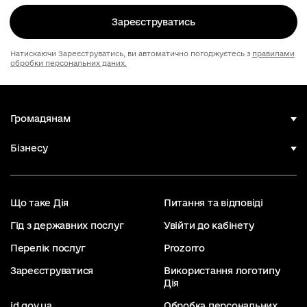
Зареєструватись
Натискаючи Зареєструватись, ви автоматично погоджуєтесь з
правилами
обробки персональних даних.
Громадянам
Бізнесу
Що таке Дія
Питання та відповіді
Гід з державних послуг
Увійти до кабінету
Перелік послуг
Prozorro
Зареєструватися
Використання логотипу
Дія
id.gov.ua
Обробка персональних