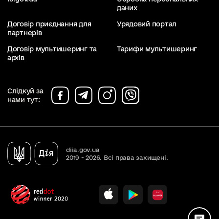
даних
Договір приєднання для
Урядовий портал
партнерів
Договір мультишеринг та
Тарифи мультишеринг
архів
Слідкуй за
нами тут:
diia.gov.ua
2019 - 2026. Всі права захищені.