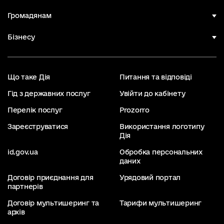
Громадянам
Бізнесу
Що таке Дія
Питання та відповіді
Гід з державних послуг
Увійти до кабінету
Перелік послуг
Prozorro
Зареєструватися
Використання логотипу
Дія
id.gov.ua
Обробка персональних
даних
Договір приєднання для
Урядовий портал
партнерів
Договір мультишеринг та
Тарифи мультишеринг
архів