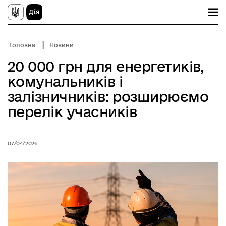
П
е
р
е
й
Головна
Новини
т
и
20 000 грн для енергетиків,
д
о
комунальників і
о
с
залізничників: розширюємо
н
о
перелік учасників
в
н
о
г
07/04/2026
о
в
м
і
с
т
у