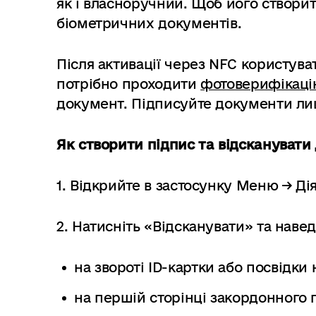
як і власноручний. Щоб його створит
біометричних документів.
Після активації через NFC користув
потрібно проходити
фотоверифікац
документ. Підписуйте документи ли
Як створити підпис та відсканувати
1. Відкрийте в застосунку Меню → Ді
2. Натисніть «Відсканувати» та навед
на звороті ID-картки або посвідки
на першій сторінці закордонного 