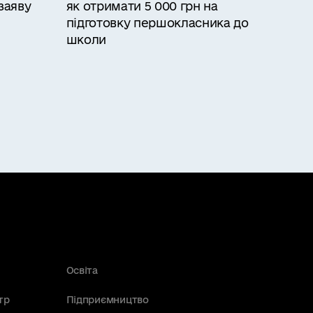
заяву
як отримати 5 000 грн на
підготовку першокласника до
школи
Освіта
тр
Підприємництво