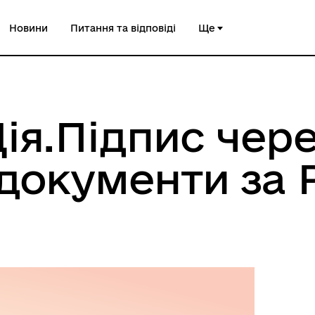
Новини
Питання та відповіді
Ще
ія.Підпис чере
 документи за 