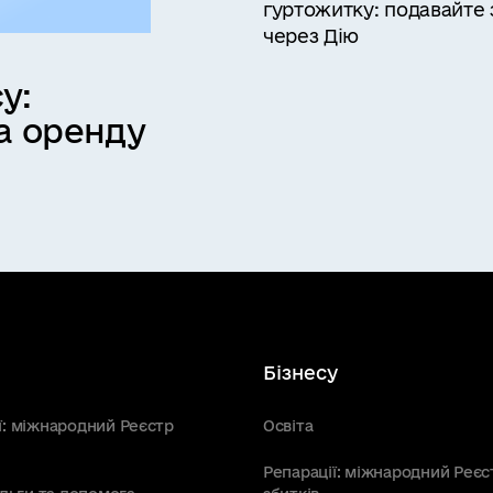
гуртожитку: подавайте 
через Дію
у:
а оренду
Бізнесу
ї: міжнародний Реєстр
Освіта
Репарації: міжнародний Реєс