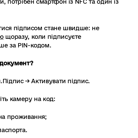
и, потрібен смартфон із NFC та один із
атися підписом стане швидше: не
ію
щоразу, коли підписуєте
ше за PIN-кодом.
 документ?
я.Підпис → Активувати підпис.
іть камеру на код:
 на проживання;
паспорта.