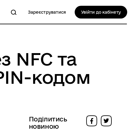
Зареєструватися
Увійти до кабінету
з NFC та
PIN-кодом
Поділитись
новиною