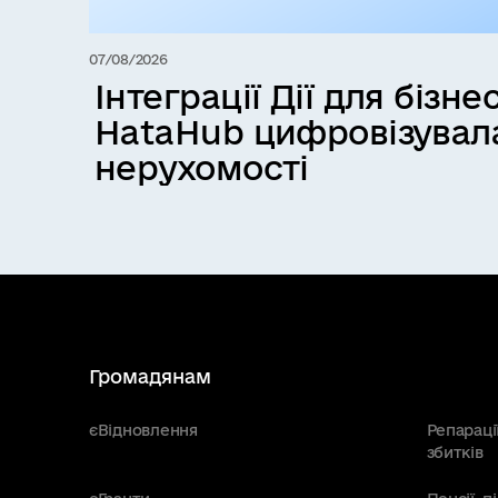
07/08/2026
Інтеграції Дії для бізнес
HataHub цифровізувал
нерухомості
Громадянам
єВідновлення
Репараці
збитків