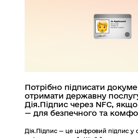
в
м
і
с
т
у
Потрібно підписати докумен
отримати державну послуг
Дія.Підпис через NFC, якщо
— для безпечного та комфо
Дія.Підпис — це цифровий підпис у