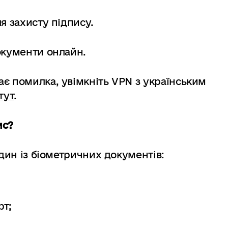
я захисту підпису.
окументи онлайн.
є помилка, увімкніть VPN з українським
тут
.
ис?
один із біометричних документів:
рт;