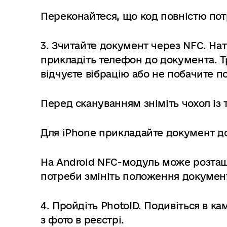
Переконайтеся, що код повністю потр
3. Зчитайте документ через NFC. Нат
прикладіть телефон до документа. Т
відчуєте вібрацію або не побачите п
Перед скануванням зніміть чохол із
Для iPhone прикладайте документ до
На Android NFC-модуль може розташо
потреби змініть положення докумен
4. Пройдіть PhotoID. Подивіться в к
з фото в реєстрі.