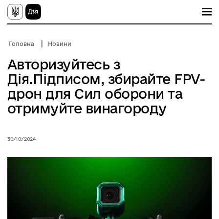
П
е
р
е
й
Головна
Новини
т
и
Авторизуйтесь з
д
о
Дія.Підписом, збирайте FPV-
о
с
дрон для Сил оборони та
н
о
отримуйте винагороду
в
н
о
г
30/10/2024
о
в
м
і
с
т
у