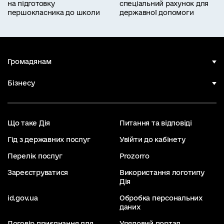
на підготовку
спеціальний рахунок для
першокласника до школи
державної допомоги
Громадянам
Бізнесу
Що таке Дія
Питання та відповіді
Гід з державних послуг
Увійти до кабінету
Перелік послуг
Prozorro
Зареєструватися
Використання логотипу
Дія
id.gov.ua
Обробка персональних
даних
Договір приєднання для
Урядовий портал