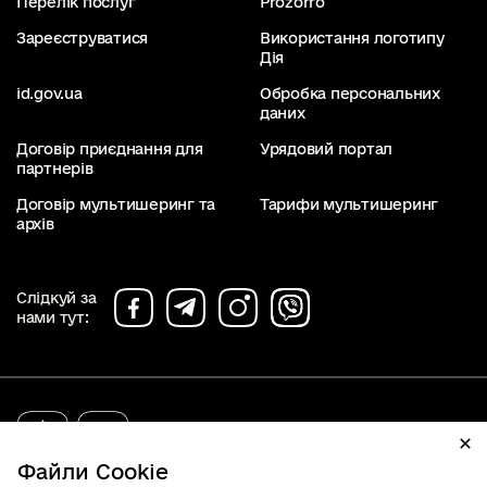
Перелік послуг
Prozorro
Зареєструватися
Використання логотипу
Дія
id.gov.ua
Обробка персональних
даних
Договір приєднання для
Урядовий портал
партнерів
Договір мультишеринг та
Тарифи мультишеринг
архів
Слідкуй за
нами тут:
diia.gov.ua
2019 - 2026. Всі права захищені.
Файли Cookie