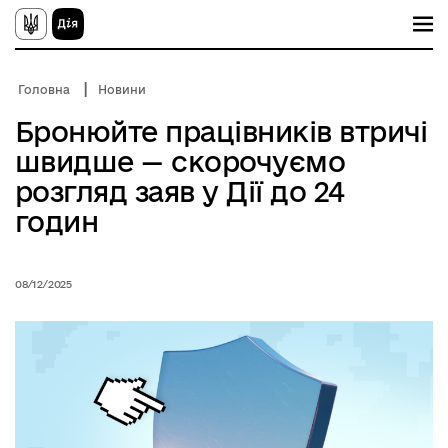
П
е
р
е
й
Головна
Новини
т
и
Бронюйте працівників втричі
д
о
швидше — скорочуємо
о
с
розгляд заяв у Дії до 24
н
о
годин
в
н
о
г
08/12/2025
о
в
м
і
с
т
у