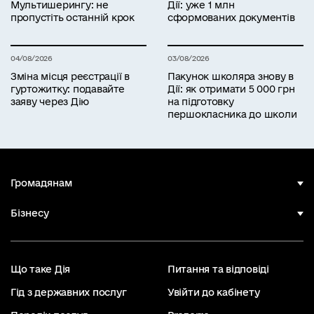
Мультишерингу: не
Дії: уже 1 млн
пропустіть останній крок
сформованих документів
04/08/2026
03/08/2026
Зміна місця реєстрації в
Пакунок школяра знову в
гуртожитку: подавайте
Дії: як отримати 5 000 грн
заяву через Дію
на підготовку
першокласника до школи
Громадянам
Бізнесу
Що таке Дія
Питання та відповіді
Гід з державних послуг
Увійти до кабінету