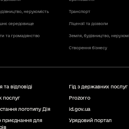
удівництво, нерухомість
Транспорт
шнє середовище
Ліцензії та дозволи
ти та громадянство
Земля, будівництво, нерухом
Створення бізнесу
 та відповіді
Гід з державних послуг
к послуг
Prozorro
стання логотипу Дія
id.gov.ua
р приєднання для
Урядовий портал
рів