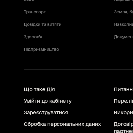
Транспорт
Земля, б
Довідки та витяги
Навколи
Здоров’я
Докумен
Підприємництво
Що таке Дія
Питання
Увійти до кабінету
Перелі
Зареєструватися
Викори
Обробка персональних даних
Догові
партне