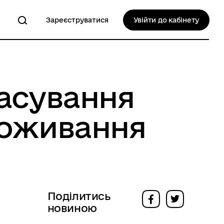
Зареєструватися
Увійти до кабінету
асування
роживання
Поділитись
новиною