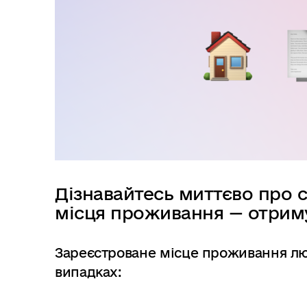
в
м
і
с
т
у
Дізнавайтесь миттєво про 
місця проживання — отриму
Зареєстроване місце проживання лю
випадках: