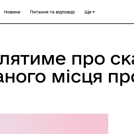
Новини
Питання та відповіді
Ще
млятиме про ск
аного місця п