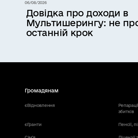
06/08/2026
Довідка про доходи в
Мультишерингу: не про
останній крок
Громадянам
єВідновлення
Репараці
збитків
єГранти
Пенсії, 
Сім’я
Ліцензії 