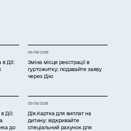
04/08/2026
в Дії:
Зміна місця реєстрації в
х
гуртожитку: подавайте заяву
через Дію
03/08/2026
 Дії:
Дія.Картка для виплат на
а
дитину: відкривайте
ика до
спеціальний рахунок для