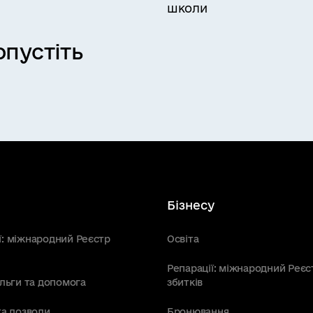
школи
пустіть
Бізнесу
ї: міжнародний Реєстр
Освіта
Репарації: міжнародний Реєс
пільги та допомога
збитків
та дозволи
Бронювання