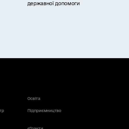
державної допомоги
Освіта
тр
Підприємництво
єГранти