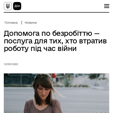
П
е
р
е
й
Головна
Новини
т
и
Допомога по безробіттю —
д
о
послуга для тих, хто втратив
о
с
роботу під час війни
н
о
в
н
12/05/2022
о
г
о
в
м
і
с
т
у