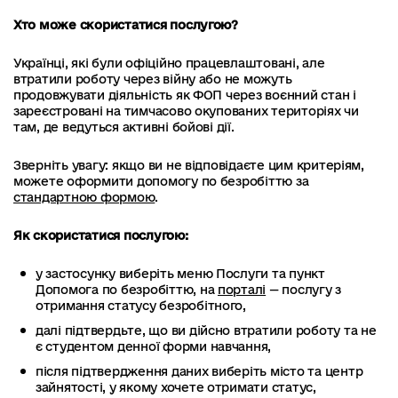
Хто може скористатися послугою?
Українці, які були офіційно працевлаштовані, але
втратили роботу через війну або не можуть
продовжувати діяльність як ФОП через воєнний стан і
зареєстровані на тимчасово окупованих територіях чи
там, де ведуться активні бойові дії.
Зверніть увагу: якщо ви не відповідаєте цим критеріям,
можете оформити допомогу по безробіттю за
стандартною формою
.
Як скористатися послугою:
у застосунку виберіть меню Послуги та пункт
Допомога по безробіттю, на
порталі
— послугу з
отримання статусу безробітного,
далі підтвердьте, що ви дійсно втратили роботу та не
є студентом денної форми навчання,
після підтвердження даних виберіть місто та центр
зайнятості, у якому хочете отримати статус,