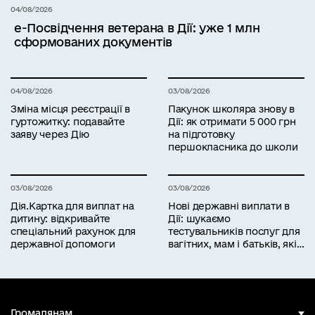
04/08/2026
е-Посвідчення ветерана в Дії: уже 1 млн
сформованих документів
04/08/2026
03/08/2026
Зміна місця реєстрації в
Пакунок школяра знову в
гуртожитку: подавайте
Дії: як отримати 5 000 грн
заяву через Дію
на підготовку
першокласника до школи
03/08/2026
03/08/2026
Дія.Картка для виплат на
Нові державні виплати в
дитину: відкривайте
Дії: шукаємо
спеціальний рахунок для
тестувальників послуг для
державної допомоги
вагітних, мам і батьків, які
працюють
Громадянам