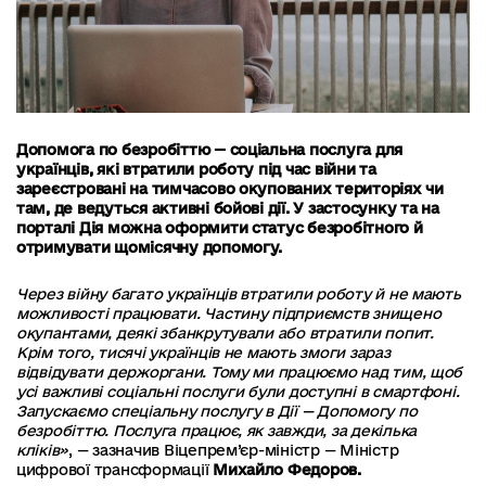
Допомога по безробіттю
—
соціальна послуга
для
українців, які втратили роботу під час війни та
зареєстровані на тимчасово окупованих територіях чи
там, де ведуться активні бойові дії. У застосунку та на
порталі Дія можна оформити статус безробітного й
отримувати щомісячну допомогу.
Через війну багато українців втратили роботу й не мають
можливості працювати. Частину підприємств знищено
окупантами, деякі збанкрутували або втратили попит.
Крім того, тисячі українців не мають змоги зараз
відвідувати держоргани. Тому ми працюємо над тим, щоб
усі важливі соціальні послуги були доступні в смартфоні.
Запускаємо спеціальну послугу в Дії — Допомогу по
безробіттю. Послуга працює, як завжди, за декілька
кліків»
, — зазначив Віцепрем’єр-міністр — Міністр
цифрової трансформації
Михайло Федоров.