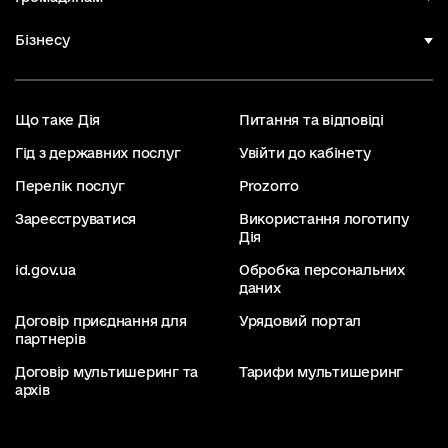
Бізнесу
Що таке Дія
Питання та відповіді
Гід з державних послуг
Увійти до кабінету
Перелік послуг
Prozorro
Зареєструватися
Використання логотипу
Дія
id.gov.ua
Обробка персональних
даних
Договір приєднання для
Урядовий портал
партнерів
Договір мультишеринг та
Тарифи мультишеринг
архів