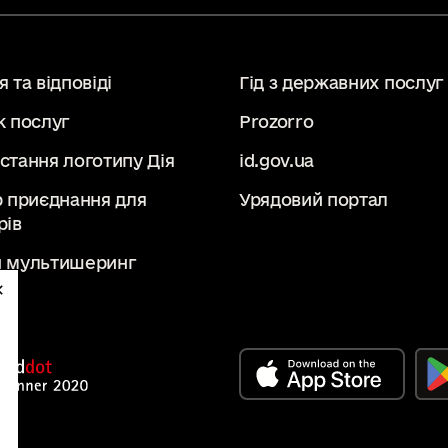
 та відповіді
Гід з державних послуг
к послуг
Prozorro
стання логотипу Дія
id.gov.ua
р приєднання для
Урядовий портал
рів
 мультишеринг