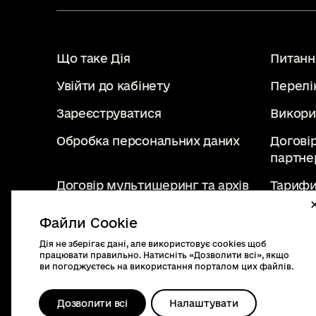
Що таке Дія
Питання
Увійти до кабінету
Перелі
Зареєструватися
Викори
Обробка персональних даних
Догові
партне
Договір мультишеринг та архів
Тарифи
Файли Cookie
Дія не зберігає дані, але використовує cookies щоб
diia.gov.ua
працювати правильно. Натисніть «Дозволити всі», якщо
2019 - 2026. Всі права
ви погоджуєтесь на використання порталом цих файлів.
захищені.
Дозволити всі
Налаштувати