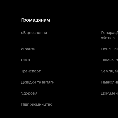
Громадянам
єВідновлення
Репараці
збитків
єГранти
Пенсії, 
Сім’я
Ліцензії 
Транспорт
Земля, б
Довідки та витяги
Навколи
Здоров’я
Докумен
Підприємництво