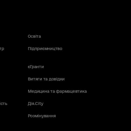
Освіта
тр
Підприємництво
єГранти
Витяги та довідки
Медицина та фармацевтика
ість
Дія.City
Розмінування