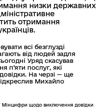
римання низки державних
дміністративне
тить отримання
українців.
увати всі безглузді
магають від людей задля
ьогодні Уряд скасував
я п’яти послуг, які
довідки. На черзі — ще
підкреслив Михайло
ції Мінцифри щодо виключення довідки