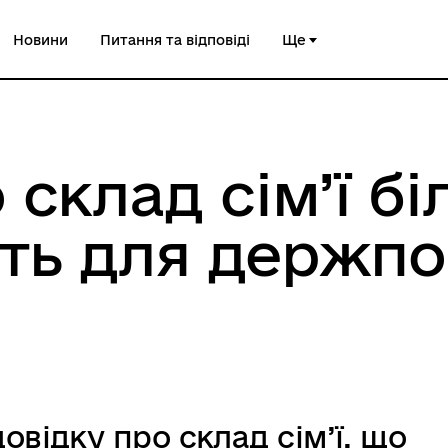
Новини
Питання та відповіді
Ще
 склад сім’ї б
ть для держпо
овідку про склад сім’ї, що