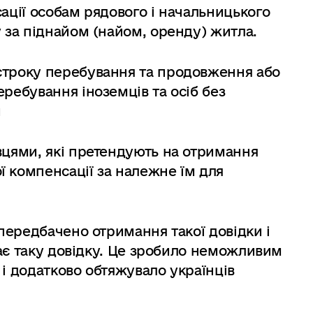
ації особам рядового і начальницького
 за піднайом (найом, оренду) житла.
строку перебування та продовження або
ребування іноземців та осіб без
и
вцями, які претендують на отримання
 компенсації за належне їм для
ередбачено отримання такої довідки і
ає таку довідку. Це зробило неможливим
і додатково обтяжувало українців