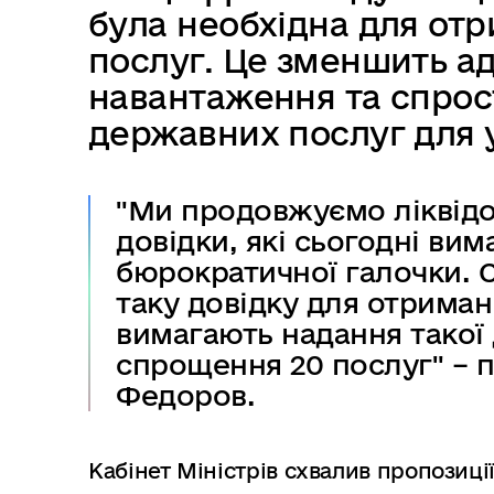
в
була необхідна для от
м
послуг. Це зменшить а
і
с
навантаження та спрос
т
державних послуг для 
у
"Ми продовжуємо ліквідов
довідки, які сьогодні ви
бюрократичної галочки. С
таку довідку для отриманн
вимагають надання такої 
спрощення 20 послуг" – 
Федоров.
Кабінет Міністрів схвалив пропози