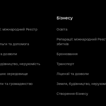
Бізнесу
ї: міжнародний Реєстр
Освіта
Репарації: міжнародний Реєс
пільги та допомога
збитків
та дозволи
Бронювання
удівництво, нерухомість
Транспорт
шнє середовище
Ліцензії та дозволи
ти та громадянство
Земля, будівництво, нерухом
Створення бізнесу