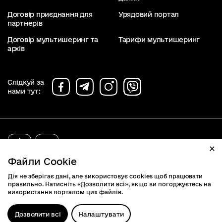
Договір приєднання для
Урядовий портал
партнерів
Договір мультишеринг та
Тарифи мультишеринг
архів
Слідкуй за
нами тут:
diia.gov.ua
2019 - 2026. Всі права захищені.
Файли Cookie
Дія не зберігає дані, але використовує cookies щоб працювати
правильно. Натисніть «Дозволити всі», якщо ви погоджуєтесь на
використання порталом цих файлів.
Дозволити всі
Налаштувати
Відк