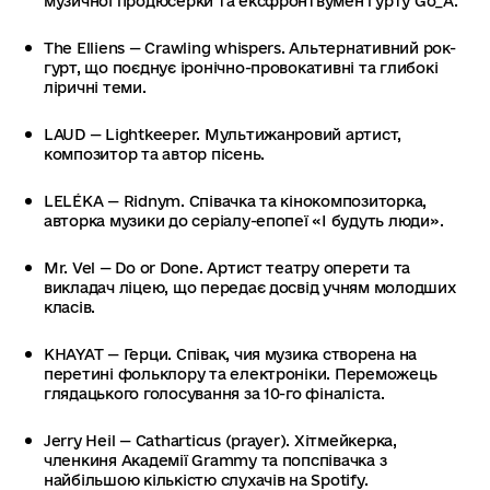
музичної продюсерки та ексфронтвумен гурту Go_A.
The Elliens — Crawling whispers. Альтернативний рок-
гурт, що поєднує іронічно-провокативні та глибокі
ліричні теми.
LAUD — Lightkeeper. Мультижанровий артист,
композитор та автор пісень.
LELÉKA — Ridnym. Співачка та кінокомпозиторка,
авторка музики до серіалу-епопеї «І будуть люди».
Mr. Vel — Do or Done. Артист театру оперети та
викладач ліцею, що передає досвід учням молодших
класів.
KHAYAT — Герци. Співак, чия музика створена на
перетині фольклору та електроніки. Переможець
глядацького голосування за 10-го фіналіста.
Jerry Heil — Catharticus (prayer). Хітмейкерка,
членкиня Академії Grammy та попспівачка з
найбільшою кількістю слухачів на Spotify.