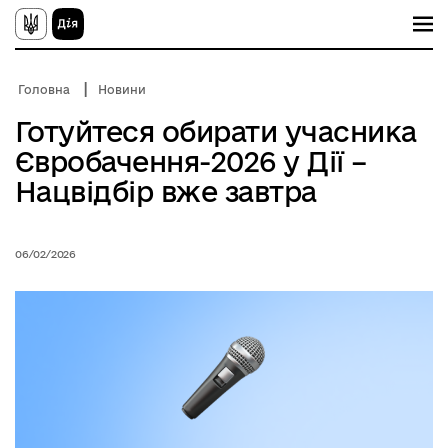
П
е
р
е
й
Головна
Новини
т
и
Готуйтеся обирати учасника
д
о
Євробачення-2026 у Дії –
о
с
Нацвідбір вже завтра
н
о
в
н
06/02/2026
о
г
о
в
м
і
с
т
у