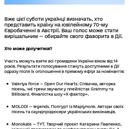
Вже цієї суботи українці визначать, хто
представить країну на ювілейному 70-му
Євробаченні в Австрії. Ваш голос може стати
вирішальним — обирайте свого фаворита в Дії.
Хто може долучитися?
Участь можуть взяти всі громадяни України віком від 14
років. Результати голосування стануть доступними в Дії
одразу після їх оголошення в прямому ефірі за номінантів:
Valeriya Force — Open Our Hearts. Співачка, авторка
пісень, чиї треки звучали у плейлістах Grammy та
Billboard. Фіналістка шоу «Х-фактор».
MOLODI — legends. Попгурт із Маріуполя. Автори своїх
пісень та саундпродюсери українських виконавців.
Monokate — ТYТ. Творчий проєкт Катерини Павленко,