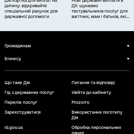
Дія.Картка для виплат на
Нові державні виплати в
дитину: відкривайте
Дії: шукаємо
спеціальний рахунок для
тестувальників послуг для
державної допомоги
вагітних, мам і батьків, які
працюють
Громадянам
Бізнесу
Що таке Дія
Питання та відповіді
Гід з державних послуг
Увійти до кабінету
Перелік послуг
Prozorro
Зареєструватися
Використання логотипу
Дія
id.gov.ua
Обробка персональних
даних