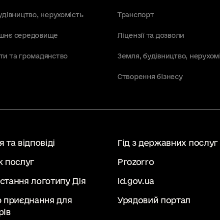
удівництво, нерухомість
Транспорт
шнє середовище
Ліцензії та дозволи
ти та громадянство
Земля, будівництво, нерухом
Створення бізнесу
 та відповіді
Гід з державних послуг
к послуг
Prozorro
стання логотипу Дія
id.gov.ua
р приєднання для
Урядовий портал
рів