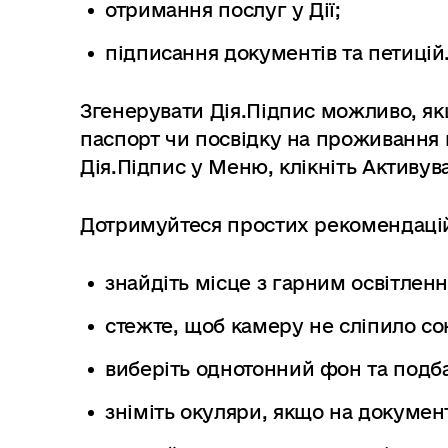
отримання послуг у Дії;
підписання документів та петицій
Згенерувати Дія.Підпис можливо, як
паспорт чи посвідку на проживання в
Дія.Підпис у Меню, клікніть Активув
Дотримуйтеся простих рекомендацій,
знайдіть місце з гарним освітленн
стежте, щоб камеру не сліпило сон
виберіть однотонний фон та подба
зніміть окуляри, якщо на документ