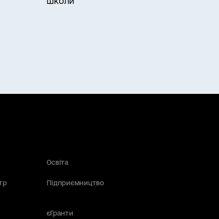
школи
Освіта
тр
Підприємництво
єГранти