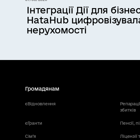
Інтеграції Дії для бізнес
HataHub цифровізувал
нерухомості
Громадянам
єВідновлення
Репараці
збитків
єГранти
Пенсії, 
Сім’я
Ліцензії 