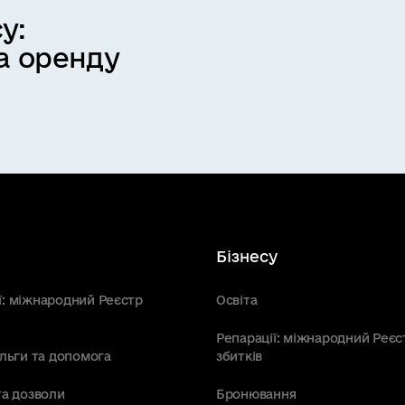
у:
а оренду
Бізнесу
ї: міжнародний Реєстр
Освіта
Репарації: міжнародний Реєс
пільги та допомога
збитків
та дозволи
Бронювання