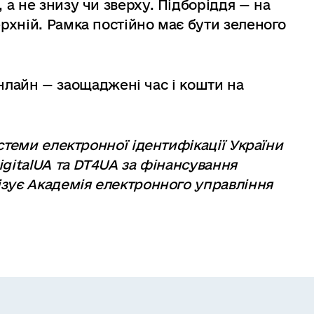
 а не знизу чи зверху. Підборіддя — на
ерхній. Рамка постійно має бути зеленого
 онлайн — заощаджені час і кошти на
стеми електронної ідентифікації України
igitalUA та DT4UA за фінансування
зує Академія електронного управління