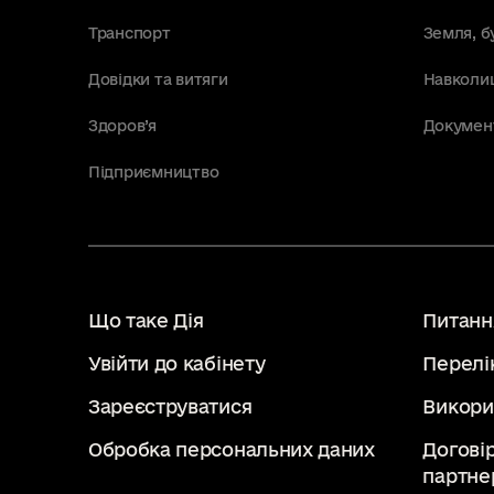
Транспорт
Земля, б
Довідки та витяги
Навколи
Здоров’я
Докумен
Підприємництво
Що таке Дія
Питання
Увійти до кабінету
Перелі
Зареєструватися
Викори
Обробка персональних даних
Догові
партне