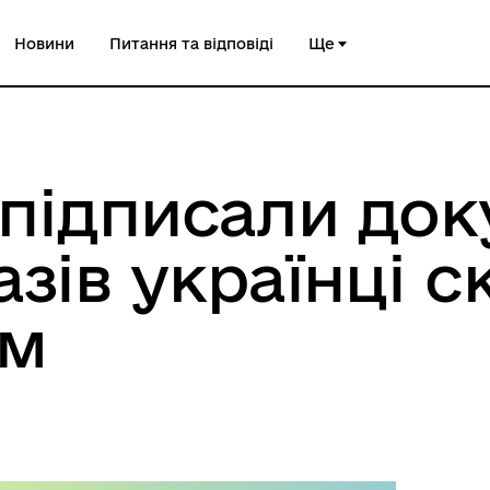
Новини
Питання та відповіді
Ще
підписали док
азів українці 
ом