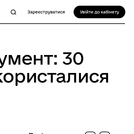
Зареєструватися
Увійти до кабінету
умент: 30
скористалися