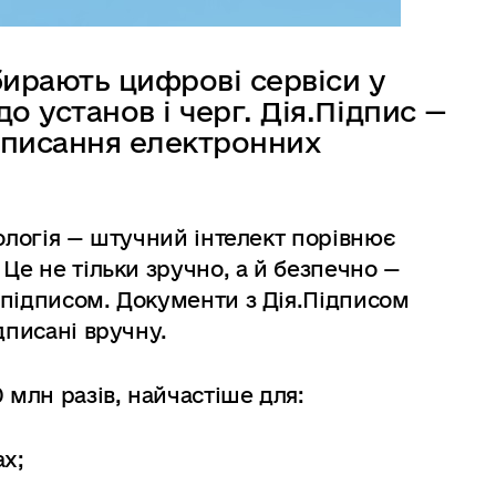
бирають цифрові сервіси у
о установ і черг. Дія.Підпис —
дписання електронних
ологія — штучний інтелект порівнює
Це не тільки зручно, а й безпечно —
 підписом. Документи з Дія.Підписом
дписані вручну.
 млн разів, найчастіше для:
ах;