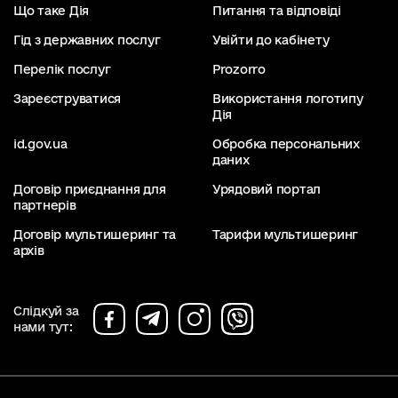
Що таке Дія
Питання та відповіді
Гід з державних послуг
Увійти до кабінету
Перелік послуг
Prozorro
Зареєструватися
Використання логотипу
Дія
id.gov.ua
Обробка персональних
даних
Договір приєднання для
Урядовий портал
партнерів
Договір мультишеринг та
Тарифи мультишеринг
архів
Слідкуй за
нами тут: