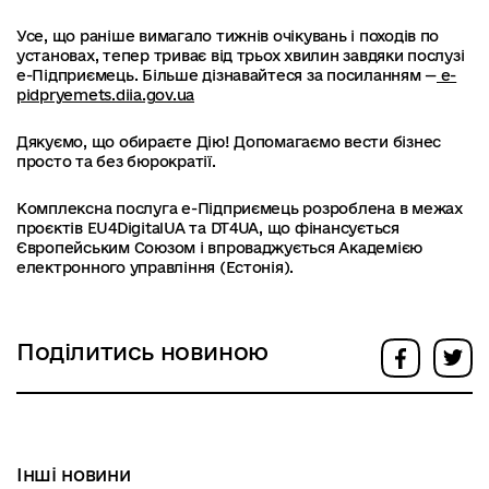
Усе, що раніше вимагало тижнів очікувань і походів по
установах, тепер триває від трьох хвилин завдяки послузі
е-Підприємець. Більше дізнавайтеся за посиланням —
e-
pidpryemets.diia.gov.ua
Дякуємо, що обираєте Дію! Допомагаємо вести бізнес
просто та без бюрократії.
Комплексна послуга е-Підприємець розроблена в межах
проєктів EU4DigitalUA та DT4UA, що фінансується
Європейським Союзом і впроваджується Академією
електронного управління (Естонія).
Поділитись новиною
Інші новини