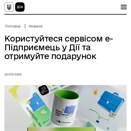
П
е
р
е
й
Головна
Новини
т
и
Користуйтеся сервісом е-
д
о
Підприємець у Дії та
о
с
отримуйте подарунок
н
о
в
н
20/03/2025
о
г
о
в
м
і
с
т
у