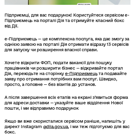
Підприємці, для вас подарунок! Користуйтеся сервісом е-
Підприємець на порталі Дія та отримуйте класний бокс
від Дії.
е-Підприємець — це комплексна послуга, яка дає змогу за
однією заявою на порталі Дія отримати відразу 13 сервісів
для запуску чи розширення власної справи.
Хочете відкрити ФОП, подати вакансії для пошуку
працівників чи розширити бізнес — відкривайте портал
Дія, переходьте на сторінку
е-Підприємець
та подавайте
заяву про отримання потрібних вам послуг. Швидко,
просто, а головне — без візитів до установ.
А після завершення всіх етапів на екрані з’явиться форма
для адреси доставки — указуйте ваше відділення Нової
пошти, і ми відправимо подарунок
Якщо ви вже скористалися сервісом раніше, напишіть у
директ Instagram
@diia.gov.ua
, і ми теж підготуємо для вас
бокс.