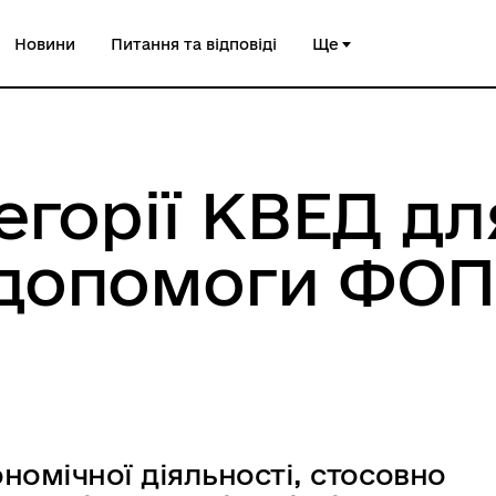
Новини
Питання та відповіді
Ще
егорії КВЕД дл
 допомоги ФО
номічної діяльності, стосовно