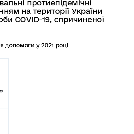
альні протиепідемічні
енням на території України
оби COVID-19, спричиненої
я допомоги у 2021 році
их