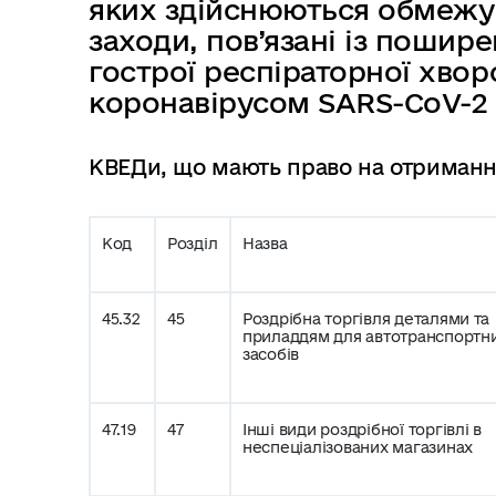
яких здійснюються обмежув
в
заходи, пов’язані із пошир
м
і
гострої респіраторної хвор
с
коронавірусом SARS-CoV-2
т
у
КВЕДи, що мають право на отриманн
Код
Розділ
Назва
45.32
45
Роздрібна торгівля деталями та
приладдям для автотранспортн
засобів
47.19
47
Інші види роздрібної торгівлі в
неспеціалізованих магазинах