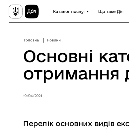
П
Каталог послуг
Що таке Дія
е
р
е
й
Головна
Новини
т
и
Основні кат
д
о
отримання
о
с
н
о
19/04/2021
в
н
о
г
Перелік основних видів еко
о