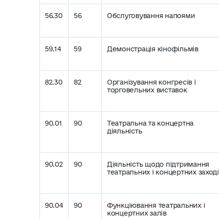
56.30
56
Обслуговування напоями
59.14
59
Демонстрація кінофільмів
82.30
82
Організування конгресів і
торговельних виставок
90.01
90
Театральна та концертна
діяльність
90.02
90
Діяльність щодо підтримання
театральних і концертних заход
90.04
90
Функціювання театральних і
концертних залів