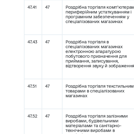
47.41
47
Роздрібна торгівля комп’ютерам
периферійним устаткуванням і
програмним забезпеченням у
спеціалізованих магазинах
47.43
47
Роздрібна торгівля в
спеціалізованих магазинах
електронною апаратурою
побутового призначення для
приймання, записування,
відтворення звуку й зображенн
47.51
47
Роздрібна торгівля текстильни
товарами в спеціалізованих
магазинах
47.52
47
Роздрібна торгівля залізними
виробами, будівельними
матеріалами та санітарно-
технічними виробами в