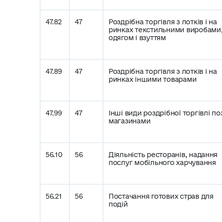
47.82
47
Роздрібна торгівля з лотків і на
ринках текстильними виробами
одягом і взуттям
47.89
47
Роздрібна торгівля з лотків і на
ринках іншими товарами
47.99
47
Інші види роздрібної торгівлі по
магазинами
56.10
56
Діяльність ресторанів, надання
послуг мобільного харчування
56.21
56
Постачання готових страв для
подій