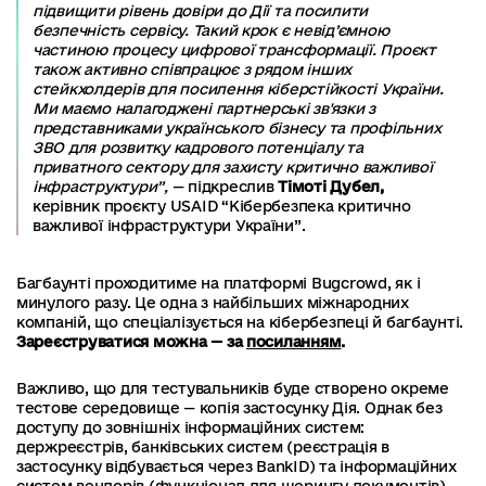
підвищити рівень довіри до Дії та посилити
безпечність сервісу. Такий крок є невід’ємною
частиною процесу цифрової трансформації. Проєкт
також активно співпрацює з рядом інших
стейкхолдерів для посилення кіберстійкості України.
Ми маємо налагоджені партнерські зв'язки з
представниками українського бізнесу та профільних
ЗВО для розвитку кадрового потенціалу та
приватного сектору для захисту критично важливої
інфраструктури”,
— підкреслив
Тімоті Дубел,
керівник проєкту USAID “Кібербезпека критично
важливої інфраструктури України”.
Багбаунті проходитиме на платформі Bugcrowd, як і
минулого разу. Це одна з найбільших міжнародних
компаній, що спеціалізується на кібербезпеці й багбаунті.
Зареєструватися можна — за
посиланням
.
Важливо, що для тестувальників буде створено окреме
тестове середовище — копія застосунку Дія. Однак без
доступу до зовнішніх інформаційних систем:
держреєстрів, банківських систем (реєстрація в
застосунку відбувається через BankID) та інформаційних