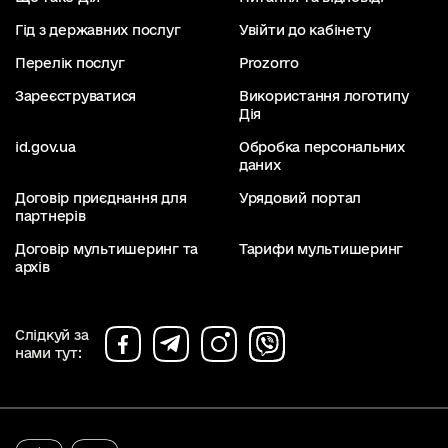
Гід з державних послуг
Увійти до кабінету
Перелік послуг
Prozorro
Зареєструватися
Використання логотипу
Дія
id.gov.ua
Обробка персональних
даних
Договір приєднання для
Урядовий портал
партнерів
Договір мультишеринг та
Тарифи мультишеринг
архів
Слідкуй за
нами тут: