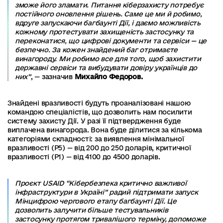
зможе його зламати. Питання кіберзахисту потребує
постійного оновлення рішень. Саме це ми й робимо,
вдруге запускаючи багбаунті Дії, і даємо можливість
кожному протестувати захищеність застосунку та
переконатися, що цифрові документи та сервіси — це
безпечно. За кожен знайдений баг отримаєте
винагороду. Ми робимо все для того, щоб захистити
державні сервіси та вибудувати довіру українців до
них”
, — зазначив
Михайло Федоров.
Знайдені вразливості будуть проаналізовані нашою
командою спеціалістів, що дозволить нам посилити
систему захисту Дії. У разі її підтвердження буде
виплачена винагорода. Вона буде ділитися за кількома
категоріями складності: за виявлення мінімальної
вразливості (P5) — від 200 до 250 доларів, критичної
вразливості (P1) — від 4100 до 4500 доларів.
Проєкт USAID “Кібербезпека критично важливої
інфраструктури в Україні” радий підтримати запуск
Мінцифрою чергового етапу багбаунті Дії. Це
дозволить залучити більше тестувальників
застосунку протягом тривалішого терміну, допоможе