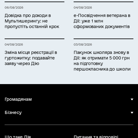
06/08/2026
04/08/2026
Довідка про доходи в
е-Посвідчення ветерана в
Мультишерингу: не
Дії: уже 1 млн
пропустіть останній крок
сформованих документів
04/08/2026
03/08/2026
Зміна місця реєстрації в
Пакунок школяра знову в
гуртожитку: подавайте
Дії: як отримати 5 000 грн
заяву через Дію
на підготовку
першокласника до школи
Громадянам
Бізнесу
Що таке Дія
Питання та відповіді