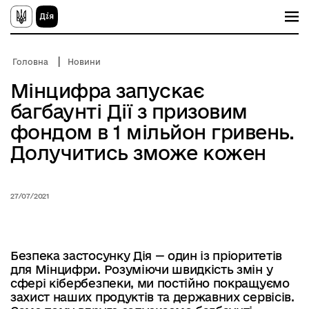
П
е
р
е
й
Головна
Новини
т
и
Мінцифра запускає
д
о
багбаунті Дії з призовим
о
с
фондом в 1 мільйон гривень.
н
о
Долучитись зможе кожен
в
н
о
г
27/07/2021
о
в
м
і
с
Безпека застосунку Дія — один із пріоритетів
т
для Мінцифри. Розуміючи швидкість змін у
у
сфері кібербезпеки, ми постійно покращуємо
захист наших продуктів та державних сервісів.