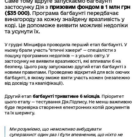
Саме тому вдруге запускаємо багбаунті
застосунку Дія з
призовим фондом в 1 млн грн
($35 000)
. Програма багбаунті передбачає
винагороду за кожну знайдену вразливість у
коді. Це допоможе виявити можливі недоліки
та усунути їх.
У грудні Мінцифра проводила перший етап багбаунті. У
ньому брали участь "етичні хакери" — спеціалісти з
пошуку програмних недоліків — з усього світу. У
застосунку не виявили вразливості, які впливали б на
безпеку. Цього разу запускаємо другий етап багбаунті з
новими правилами. Проведемо відкритий для всіх охочих
багбаунті, в якому зможе взяти участь кожен (незалежно
від досвіду та кваліфікації).
Другий етап
багбаунті триватиме 6 місяців
. Пріоритет
цього етапу — тестування Дія.Підпису. Не менш важливою
буде перевірка створення електронних копій документів
та їх шерингу.
Ми розуміємо, що неможливо вибудувати
суперзахист один раз і бути впевненим, що ніхто не