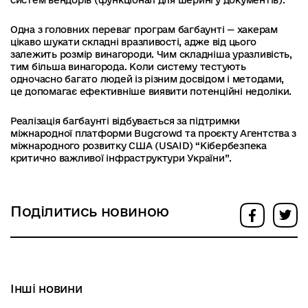
систем вендорів (функціонал для шерингу документів).
Одна з головних переваг програм багбаунті — хакерам
цікаво шукати складні вразливості, адже від цього
залежить розмір винагороди. Чим складніша уразливість,
тим більша винагорода. Коли систему тестують
одночасно багато людей із різним досвідом і методами,
це допомагає ефективніше виявити потенційні недоліки.
Реалізація багбаунті відбувається за підтримки
міжнародної платформи Bugcrowd та проєкту Агентства з
міжнародного розвитку США (USAID) “Кібербезпека
критично важливої інфраструктури України”.
Поділитись новиною
Інші новини