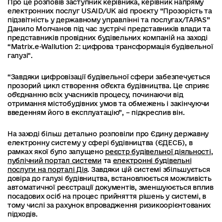
Про це розповів заступник керівника, керівник напряму
електронних послуг USAID/UK aid проєкту “Прозорість та
підзвітність у державному управлінні та послугах/TAPAS”
Данило Молчанов під час зустрічі представників влади та
представників провідних будівельних компаній на заході
“Matrix.e-Wallution 2: цифрова трансформація будівельної
галузі".
“Завдяки цифровізації будівельної сфери забезпечується
прозорий цикл створення об'єкта будівництва. Це сприяє
об'єднанню всіх учасників процесу, починаючи від
отримання містобудівних умов та обмежень і закінчуючи
введенням його в експлуатацію”, – підкреслив він.
На заході більш детально розповіли про Єдину державну
електронну систему у сфері будівництва (ЄДЕСБ), в
рамках якої було запущено
реєстр будівельної діяльності
,
публічний портал системи
та
електронні будівельні
послуги на порталі Дія
. Завдяки цій системі збільшується
довіра до галузі будівництва, встановлюється можливість
автоматичної реєстрації документів, зменшуюється вплив
посадових осіб на процес прийняття рішень у системі, в
тому числі за рахунок впровадження ризикоорієнтованих
підходів.