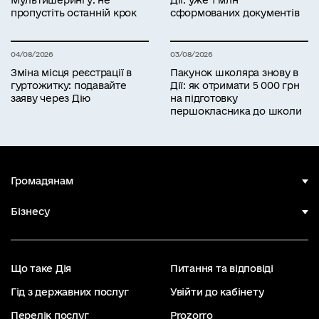
Мультишерингу: не
Дії: уже 1 млн
пропустіть останній крок
сформованих документів
04/08/2026
03/08/2026
Зміна місця реєстрації в
Пакунок школяра знову в
гуртожитку: подавайте
Дії: як отримати 5 000 грн
заяву через Дію
на підготовку
першокласника до школи
Громадянам
Бізнесу
Що таке Дія
Питання та відповіді
Гід з державних послуг
Увійти до кабінету
Перелік послуг
Prozorro