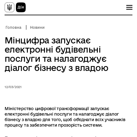
П
е
р
е
й
Головна
Новини
т
и
Мінцифра запускає
д
о
електронні будівельні
о
с
послуги та налагоджує
н
о
діалог бізнесу з владою
в
н
о
г
12/03/2021
о
в
м
і
Міністерство цифрової трансформації запускає
с
електронні будівельні послуги та налагоджує діалог
т
у
бізнесу з владою для того, щоб об'єднати всіх учасників
процесу та забезпечити прозорість системи.