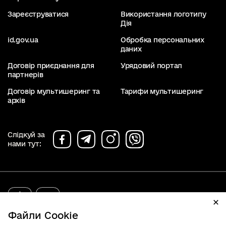
Зареєструватися
Використання логотипу
Дія
id.gov.ua
Обробка персональних
даних
Договір приєднання для
Урядовий портал
партнерів
Договір мультишеринг та
Тарифи мультишеринг
архів
Слідкуй за
нами тут:
diia.gov.ua
2019 - 2026. Всі права захищені.
Файли Cookie