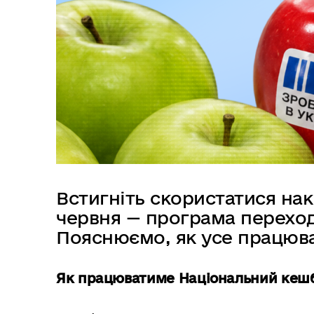
в
м
і
с
т
у
Встигніть скористатися н
червня — програма переход
Пояснюємо, як усе працюва
Як працюватиме Національний кеш