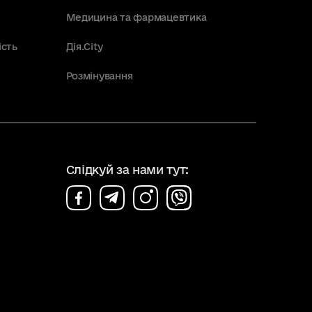
Медицина та фармацевтика
ість
Дія.City
Розмінування
Слідкуй за нами тут: