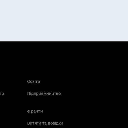
Освіта
тр
Підприємництво
єГранти
Витяги та довідки