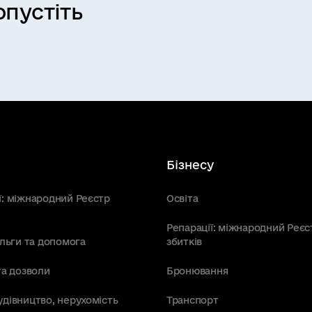
пустіть
Бізнесу
ї: міжнародний Реєстр
Освіта
Репарації: міжнародний Реєс
пільги та допомога
збитків
та дозволи
Бронювання
удівництво, нерухомість
Транспорт