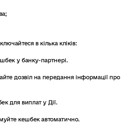
ва;
лючайтеся в кілька кліків:
шбек у банку-партнері.
дайте дозвіл на передання інформації про
к для виплат у Дії.
имуйте кешбек автоматично.