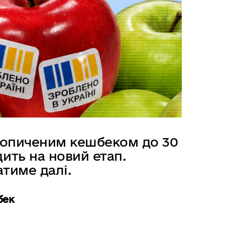
акопиченим кешбеком до 30
ить на новий етап.
тиме далі.
бек