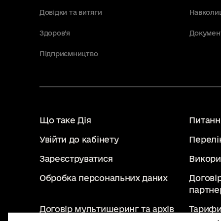
Довідки та витяги
Навколи
Здоров’я
Докумен
Підприємництво
Що таке Дія
Питання
Увійти до кабінету
Перелі
Зареєструватися
Викори
Обробка персональних даних
Догові
партне
Договір мультишеринг та архів
Тарифи