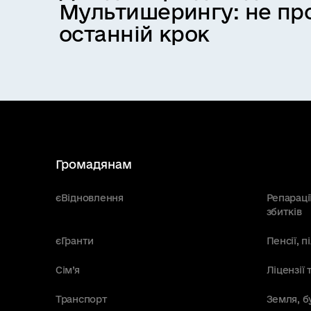
Мультишерингу: не про
останній крок
Громадянам
єВідновлення
Репараці
збитків
єГранти
Пенсії, 
Сім’я
Ліцензії 
Транспорт
Земля, б