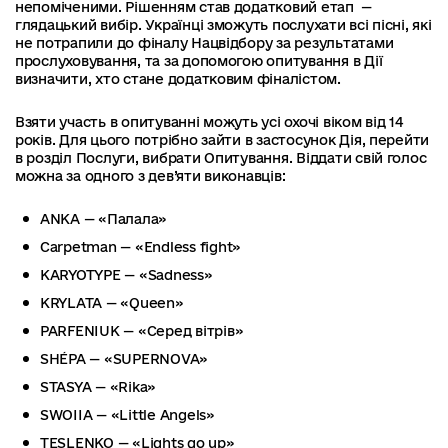
непоміченими. Рішенням став додатковий етап —
глядацький вибір. Українці зможуть послухати всі пісні, які
не потрапили до фіналу Нацвідбору за результатами
прослуховування, та за допомогою опитування в Дії
визначити, хто стане додатковим фіналістом.
Взяти участь в опитуванні можуть усі охочі віком від 14
років. Для цього потрібно зайти в застосунок Дія, перейти
в розділ Послуги, вибрати Опитування. Віддати свій голос
можна за одного з дев’яти виконавців:
ANKA — «Палала»
Carpetman — «Endless fight»
KARYOTYPE — «Sadness»
KRYLATA — «Queen»
PARFENIUK — «Серед вітрів»
SHÉPA — «SUPERNOVA»
STASYA — «Rika»
SWOIIA — «Little Angels»
TESLENKO — «Lights go up»