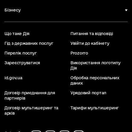
Бізнесу
Що таке Дія
Питання та відповіді
Гід з державних послуг
Увійти до кабінету
Перелік послуг
Prozorro
Зареєструватися
Використання логотипу
Дія
id.gov.ua
Обробка персональних
даних
Договір приєднання для
Урядовий портал
партнерів
Договір мультишеринг та
Тарифи мультишеринг
архів