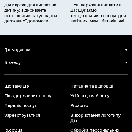
Дія.Картка для виплат на
Нові державні виплати в
дитину: відкривайте
Дії: шукаємо
спеціальний рахунок для
тестувальників послуг для
державної допомоги
вагітних, мам і батьків, які
працюють
Громадянам
Бізнесу
Що таке Дія
Питання та відповіді
Гід з державних послуг
Увійти до кабінету
Перелік послуг
Prozorro
Зареєструватися
Використання логотипу
Дія
id.gov.ua
Обробка персональних