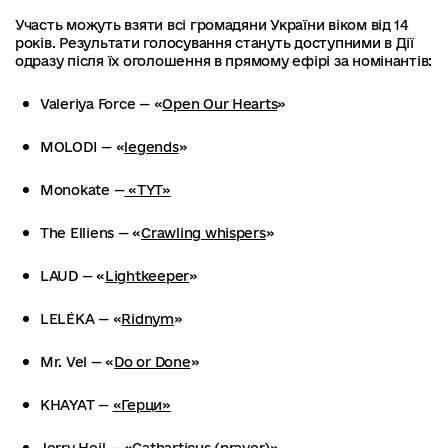
Участь можуть взяти всі громадяни України віком від 14
років. Результати голосування стануть доступними в Дії
одразу після їх оголошення в прямому ефірі за номінантів:
Valeriya Force — «
Open Our Hearts
»
MOLODI — «
legends
»
Monokate —
«ТYТ»
The Elliens — «
Crawling whispers
»
LAUD — «
Lightkeeper
»
LELÉKA — «
Ridnym
»
Mr. Vel — «
Do or Done
»
KHAYAT —
«Герци»
Jerry Heil — «
Catharticus (prayer)
»