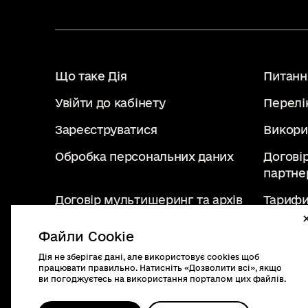
Що таке Дія
Питання
Увійти до кабінету
Перелі
Зареєструватися
Викори
Обробка персональних даних
Догові
партне
Договір мультишеринг та архів
Тарифи
Файли Cookie
Дія не зберігає дані, але використовує cookies щоб
diia.gov.ua
працювати правильно. Натисніть «Дозволити всі», якщо
2019 - 2026. Всі права
ви погоджуєтесь на використання порталом цих файлів.
захищені.