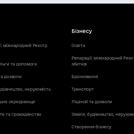
Бізнесу
ї: міжнародний Реєстр
Освіта
Репарації: міжнародний Реєс
пільги та допомога
збитків
та дозволи
Бронювання
удівництво, нерухомість
Транспорт
шнє середовище
Ліцензії та дозволи
ти та громадянство
Земля, будівництво, нерухом
Створення бізнесу