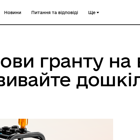
Новини
Питання та відповіді
Ще
ови гранту на 
вивайте дошкі