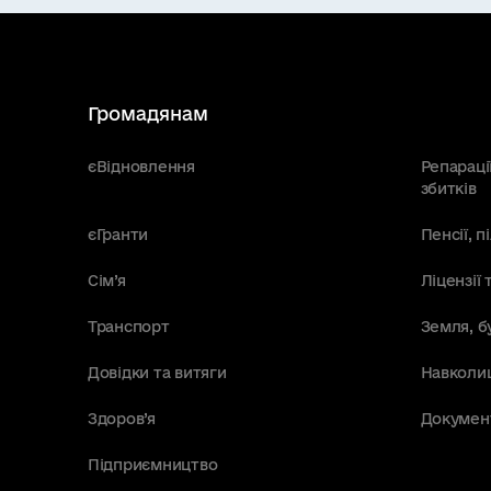
Громадянам
єВідновлення
Репараці
збитків
єГранти
Пенсії, 
Сім’я
Ліцензії 
Транспорт
Земля, б
Довідки та витяги
Навколи
Здоров’я
Докумен
Підприємництво