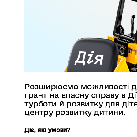
в
м
і
с
т
у
Розширюємо можливості д
грант на власну справу в Ді
турботи й розвитку для діте
центру розвитку дитини.
Діє, які умови?