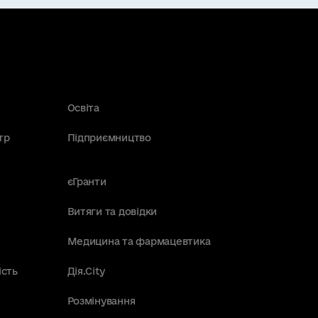
Освіта
тр
Підприємництво
єГранти
Витяги та довідки
Медицина та фармацевтика
ість
Дія.City
Розмінування