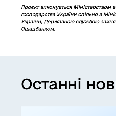
Проєкт виконується Міністерством ек
господарства України спільно з Мін
України, Державною службою зайнят
Ощадбанком.
Останні но