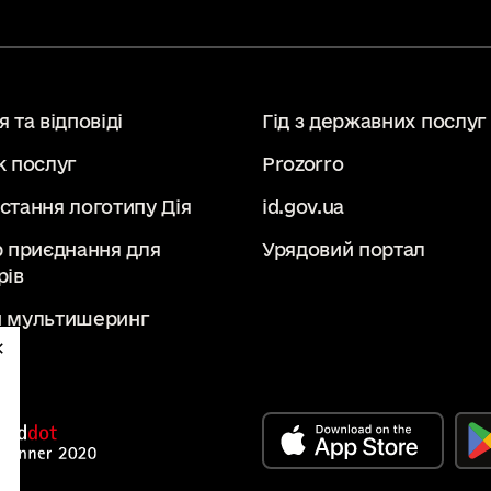
 та відповіді
Гід з державних послуг
к послуг
Prozorro
стання логотипу Дія
id.gov.ua
р приєднання для
Урядовий портал
рів
 мультишеринг