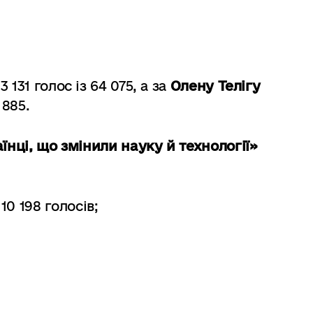
 131 голос із 64 075, а за
Олену Телігу
 885.
їнці, що змінили науку й технології»
0 198 голосів;