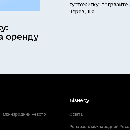
гуртожитку: подавайте 
через Дію
у:
а оренду
Бізнесу
ї: міжнародний Реєстр
Освіта
Репарації: міжнародний Реєс