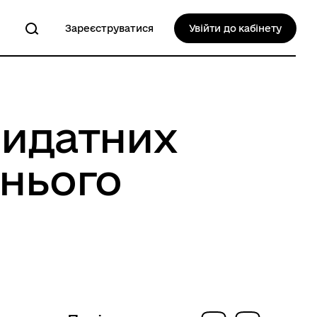
Зареєструватися
Увійти до кабінету
видатних
тнього