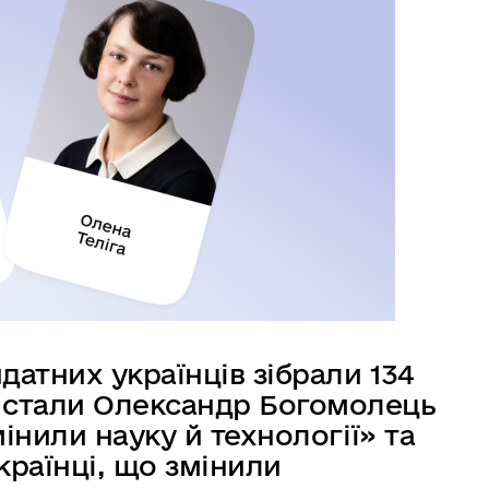
датних українців зібрали 134
 стали Олександр Богомолець
мінили науку й технології» та
країнці, що змінили