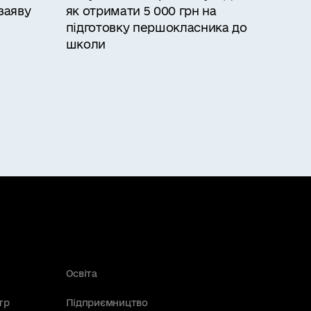
заяву
як отримати 5 000 грн на
підготовку першокласника до
школи
Освіта
тр
Підприємництво