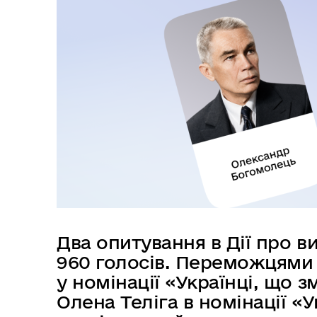
в
м
і
с
т
у
Два опитування в Дії про ви
960 голосів. Переможцями
у номінації «Українці, що з
Олена Теліга в номінації «У