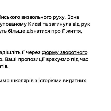
аїнського визвольного руху. Вона
упованому Києві та загинула від рук
ть більше дізнатися про її життя,
адішліть її через
форму зворотного
. Ваші пропозиції врахуємо під час
тів.
мо школярів з історіями видатних