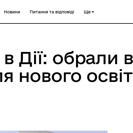
Новини
Питання та відповіді
Ще
в Дії: обрали 
ля нового осві