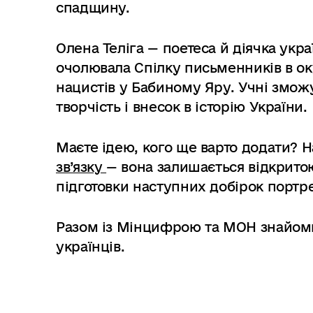
спадщину.
Олена Теліга — поетеса й діячка укр
очолювала Спілку письменників в ок
нацистів у Бабиному Яру. Учні зможу
творчість і внесок в історію України.
Маєте ідею, кого ще варто додати? Н
зв’язку
— вона залишається відкритою
підготовки наступних добірок портре
Разом із Мінцифрою та МОН знайоми
українців.