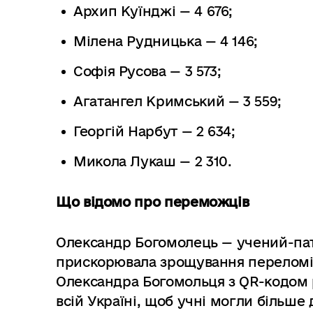
Архип Куїнджі — 4 676;
Мілена Рудницька — 4 146;
Софія Русова — 3 573;
Агатангел Кримський — 3 559;
Георгій Нарбут — 2 634;
Микола Лукаш — 2 310.
Що відомо про переможців
Олександр Богомолець — учений-пато
прискорювала зрощування переломів 
Олександра Богомольця з QR-кодом р
всій Україні, щоб учні могли більше 