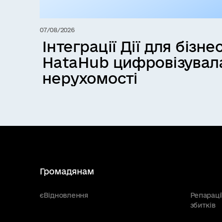
07/08/2026
Інтеграції Дії для бізнес
HataHub цифровізувал
нерухомості
Громадянам
єВідновлення
Репараці
збитків