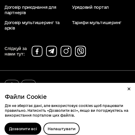
Договір приєднання для
Урядовий портал
партнерів
Договір мультишеринг та
Тарифи мультишеринг
архів
Слідкуй за
нами тут:
diia.gov.ua
2019 - 2026. Всі права захищені.
Файли Cookie
Дія не зберігає дані, але використовує cookies щоб працювати
правильно. Натисніть «Дозволити всі», якщо ви погоджуєтесь на
використання порталом цих файлів.
Дозволити всі
Налаштувати
Відк