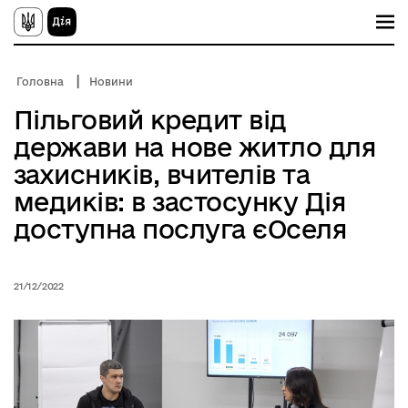
П
е
р
е
й
Головна
Новини
т
и
Пільговий кредит від
д
о
держави на нове житло для
о
с
захисників, вчителів та
н
о
медиків: в застосунку Дія
в
доступна послуга єОселя
н
о
г
о
в
21/12/2022
м
і
с
т
у