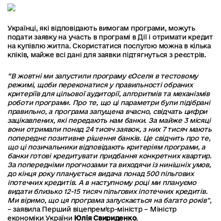
Українці, які відповідають вимогам програми, можуть
подати заявку на участь в програмі в Дії і отримати кредит
на купівлю житла. Скористатися послугою можна в кілька
кліків, майже всі дані для заявки підтягнуться з реєстрів.
“В жовтні ми запустили програму єОселя в тестовому
режимі, щоби переконатися у правильності обраних
критеріїв для цільової аудиторії, алгоритмів та механізмів
роботи програми. Про те, що ці параметри були підібрані
правильно, а програма запущена вчасно, свідчать цифри
зацікавлених, які передають нам банки. За майже 3 місяці
вони отримали понад 24 тисяч заявок, з них 7 тисяч мають
попереднє позитивне рішення банків. Це свідчить про те,
що ці позичальники відповідають критеріям програми, а
банки готові кредитувати придбання конкретних квартир.
За попередніми прогнозами та виходячи із нинішніх умов,
до кінця року планується видача понад 500 пільгових
іпотечних кредитів. А в наступному році ми плануємо
видати близько 12-15 тисяч пільгових іпотечних кредитів.
Ми віримо, що ця програма запускається на багато років",
– заявила Перший віцепрем'єр-міністр – Міністр
економіки України
Юлія Свириденко
.