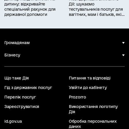
дитину: відкривайте
Дії: шукаємо
спеціальний рахунок для
тестувальників послуг для
державної допомоги
вагітних, мам і батьків, які
працюють
Громадянам
Бізнесу
Що таке Дія
Питання та відповіді
Гід з державних послуг
Увійти до кабінету
Перелік послуг
Prozorro
Зареєструватися
Використання логотипу
Дія
id.gov.ua
Обробка персональних
даних