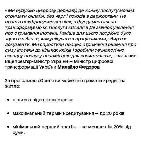
«Ми будуємо цифрову державу, де кожну послугу можна
отримати онлайн, без черг і походів в держоргани. Не
просто оцифровуємо сервіси, а фундаментально
трансформуємо їх. Послуга єОселя в Дії змінює уявлення
про отримання іпотеки. Раніше для цього потрібно було
ходити в банки, комунікувати з працівниками, збирати
документи. Ми спростили процес отримання рішення про
суму іпотеки до кількох кліків і зробили технологічно
складну послугу непомітною для користувача»,
– зазначив
Віцепрем'єр-міністр України — Міністр цифрової
трансформації України
Михайло Федоров
.
За програмою єОселя ви можете отримати кредит на
житло:
пільгова відсоткова ставка;
максимальний термін кредитування — до 20 років;
мінімальний перший платіж — не менше ніж 20% від
суми.