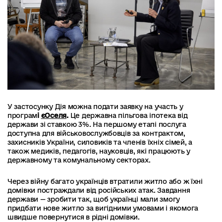
У застосунку Дія можна подати заявку на участь у
програм
і
єОселя
.
Це державна пільгова іпотека від
держави зі ставкою 3%. На першому етапі послуга
доступна для військовослужбовців за контрактом,
захисників України, силовиків та членів їхніх сімей, а
також медиків, педагогів, науковців, які працюють у
державному та комунальному секторах.
Через війну багато українців втратили житло або ж їхні
домівки постраждали від російських атак. Завдання
держави — зробити так, щоб українці мали змогу
придбати нове житло за вигідними умовами і якомога
швидше повернутися в рідні домівки.