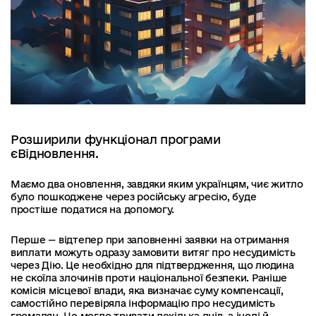
Розширили функціонал програми
єВідновлення.
Маємо два оновлення, завдяки яким українцям, чиє житло
було пошкоджене через російську агресію, буде
простіше податися на допомогу.
Перше — відтепер при заповненні заявки на отримання
виплати можуть одразу замовити витяг про несудимість
через Дію. Це необхідно для підтвердження, що людина
не скоїла злочинів проти національної безпеки. Раніше
комісія місцевої влади, яка визначає суму компенсації,
самостійно перевіряла інформацію про несудимість
громадян. Це могло тривати декілька днів, а іноді й