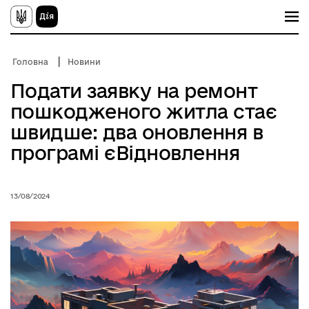
П
е
р
е
й
Головна
Новини
т
и
Подати заявку на ремонт
д
о
пошкодженого житла стає
о
с
швидше: два оновлення в
н
о
програмі єВідновлення
в
н
о
г
13/08/2024
о
в
м
і
с
т
у