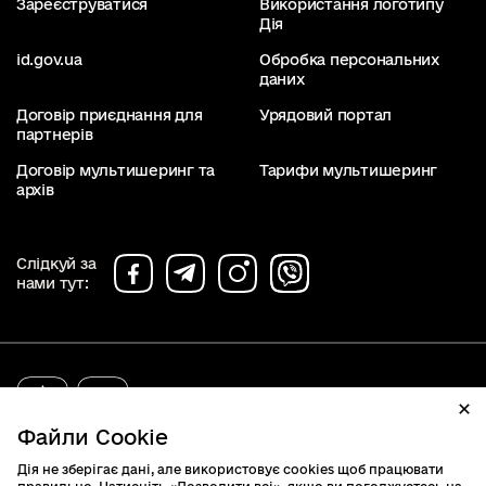
Зареєструватися
Використання логотипу
Дія
id.gov.ua
Обробка персональних
даних
Договір приєднання для
Урядовий портал
партнерів
Договір мультишеринг та
Тарифи мультишеринг
архів
Слідкуй за
нами тут:
diia.gov.ua
2019 - 2026. Всі права захищені.
Файли Cookie
Дія не зберігає дані, але використовує cookies щоб працювати