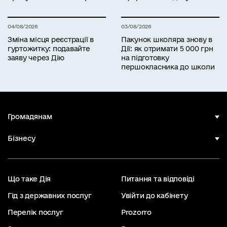
04/08/2026
03/08/2026
Зміна місця реєстрації в
Пакунок школяра знову в
гуртожитку: подавайте
Дії: як отримати 5 000 грн
заяву через Дію
на підготовку
першокласника до школи
Громадянам
Бізнесу
Що таке Дія
Питання та відповіді
Гід з державних послуг
Увійти до кабінету
Перелік послуг
Prozorro