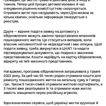
тижнів. Тепер цей процес автоматизовано й час
очікування рішення комісії суттєво скорочується.
Отримати витяг про несудимість через Дію можна за
кілька хвилин, оскільки інформація генерується з
реєстрів.
Друге — віднині подати заявку на допомогу з
єВідновлення можуть законні представники власників
пошкодженого житла. Це стосується випадків, коли
власник неповнолітній чи недієздатний і має опікуна. Щоб
подати заявку, треба звернутися в ЦНАП та надати
підтверджувальні документи, що людина є законним
представником. Кошти надійдуть на картку єВідновлення,
відкриту на ім’я законного представника.
Нагадаємо, програма єВідновлення запрацювала у травні
2023 року. За цей час 65 тисяч родин отримали кошти для
ремонту пошкодженого житла на загальну суму в 7 млрд
грн. Також 9 тисяч сімей отримали житлові сертифікати, а
3 тисячі вже реалізували їх та отримали нове житло
замість знищеного через російську агресію.
Вдосконалюємо сервіси, щоб українці могли зручніше й