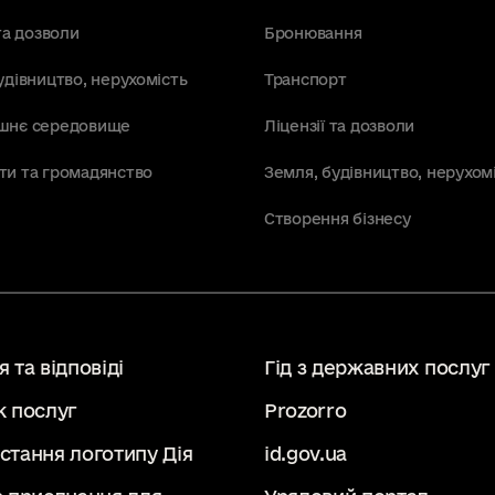
та дозволи
Бронювання
удівництво, нерухомість
Транспорт
шнє середовище
Ліцензії та дозволи
ти та громадянство
Земля, будівництво, нерухом
Створення бізнесу
 та відповіді
Гід з державних послуг
к послуг
Prozorro
стання логотипу Дія
id.gov.ua