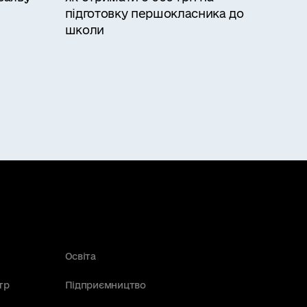
підготовку першокласника до
школи
Освіта
тр
Підприємництво