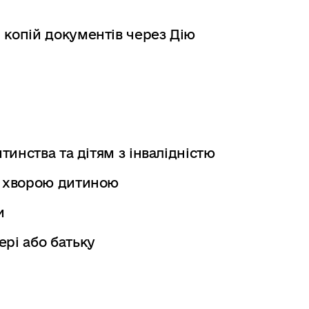
 копій документів через Дію
тинства та дітям з інвалідністю
а хворою дитиною
и
рі або батьку