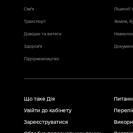
Сім’я
Ліцензії 
Транспорт
Земля, б
Довідки та витяги
Навколи
Здоров’я
Докумен
Підприємництво
Що таке Дія
Питання
Увійти до кабінету
Перелі
Зареєструватися
Викори