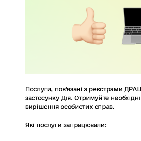
в
м
і
с
т
у
Послуги, пов’язані з реєстрами ДРАЦС
застосунку Дія. Отримуйте необхідні
вирішення особистих справ.
Які послуги запрацювали: