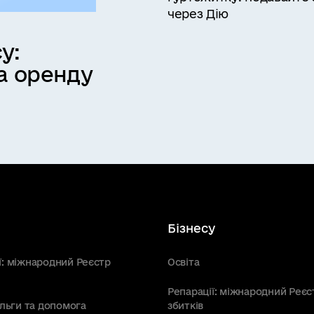
через Дію
у:
а оренду
Бізнесу
ї: міжнародний Реєстр
Освіта
Репарації: міжнародний Реєс
пільги та допомога
збитків