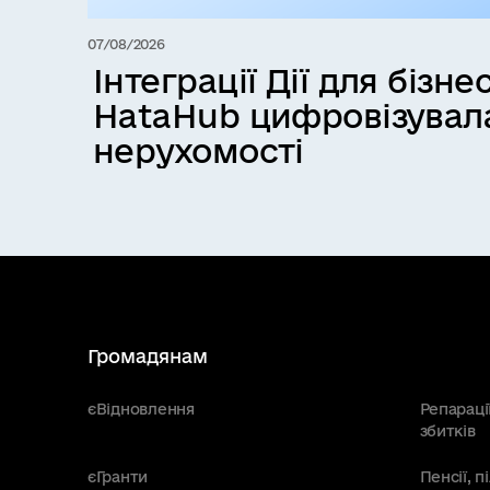
07/08/2026
Інтеграції Дії для бізнес
HataHub цифровізувал
нерухомості
Громадянам
єВідновлення
Репараці
збитків
єГранти
Пенсії, 