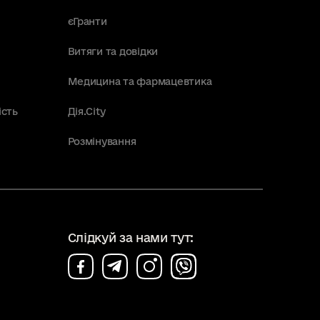
єГранти
Витяги та довідки
Медицина та фармацевтика
ість
Дія.City
Розмінування
Слідкуй за нами тут: