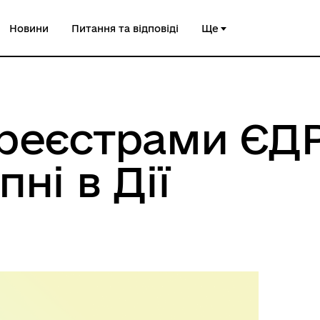
Новини
Питання та відповіді
Ще
 реєстрами ЄД
ні в Дії