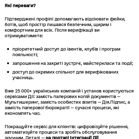
Які переваги?
Підтверджені профілі допомагають відсіювати фейки,
ботів, щоб простір лишався безпечним, щирим і
комфортним для всіх. Після верифікації ви
отримуватимете:
пріоритетний доступ до івентів, клубів і програм
лояльності;
запрошення на закриті зустрічі, майстеркласи та події;
доступ до окремих спільнот для верифікованих
учасниць.
Вже 25 000+ українських компаній і установ користуються
сервісами Дії: замість паперових копій документів —
Мультишеринг, замість особистих візитів — Дія.Підпис, а
замість паперової бюрократії — сучасні процеси, які
економлять час.
Покращуйте сервіс для клієнтів: цифровізуйте рішення,
автоматизуйте процеси та зробіть обслуговування
зручним. Деталі —
на порталі Інтеграції Дії
.