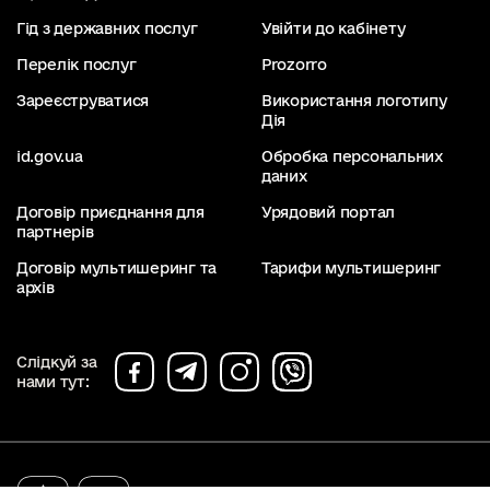
Гід з державних послуг
Увійти до кабінету
Перелік послуг
Prozorro
Зареєструватися
Використання логотипу
Дія
id.gov.ua
Обробка персональних
даних
Договір приєднання для
Урядовий портал
партнерів
Договір мультишеринг та
Тарифи мультишеринг
архів
Слідкуй за
нами тут: