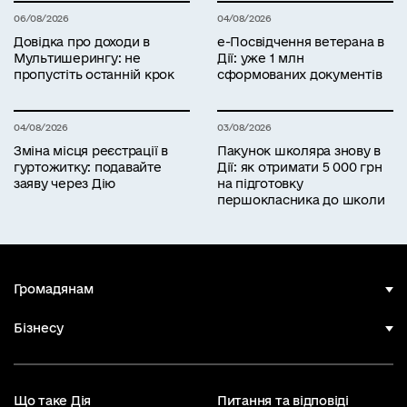
06/08/2026
04/08/2026
Довідка про доходи в
е-Посвідчення ветерана в
Мультишерингу: не
Дії: уже 1 млн
пропустіть останній крок
сформованих документів
04/08/2026
03/08/2026
Зміна місця реєстрації в
Пакунок школяра знову в
гуртожитку: подавайте
Дії: як отримати 5 000 грн
заяву через Дію
на підготовку
першокласника до школи
Громадянам
Бізнесу
Що таке Дія
Питання та відповіді