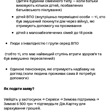
(дитячі будинки сімейного типу — коли батьки
виховують кількох дітей, позбавлених
батьківського піклування)
дітей ВПО (внутрішньо переміщені особи — ті, хто
був змушений покинути дім через війну), які
отримують допомогу на проживання
дітей з малозабезпечених сімей до 18 років
Люди з інвалідністю I групи серед ВПО
(тобто ті, хто має найвищий ступінь втрати здоров’я та
був вимушено переселений)
Одинокі пенсіонери, які отримують надбавку на
догляд (коли людина проживає сама й потребує
допомоги)
Як подати заяву?
Увійдіть у застосунок → Сервіси → Зимова підтримка →
Зимові 6 500 грн → підтвердьте Дія.Картку для
зарахування грошей.