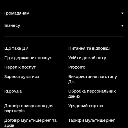
Громадянам
Бізнесу
Що таке Дія
Питання та відповіді
Гід з державних послуг
Увійти до кабінету
Перелік послуг
Prozorro
Зареєструватися
Використання логотипу
Дія
id.gov.ua
Обробка персональних
даних
Договір приєднання для
Урядовий портал
партнерів
Договір мультишеринг та
Тарифи мультишеринг
архів