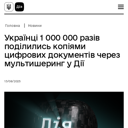
П
е
р
е
й
Головна
Новини
т
и
Українці 1 000 000 разів
д
о
поділились копіями
о
с
цифрових документів через
н
о
мультишеринг у Дії
в
н
о
г
13/08/2025
о
в
м
і
с
т
у