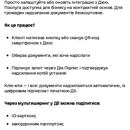
Просто налаштуйте або оновіть інтеграцію з Дією.
Послуга доступна для бізнесу на контрактній основі. Для
громадян надсилання документів безкоштовне.
Як це працює?
Клієнт натискає кнопку або сканує QR-код
смартфоном з Дією
Обирає документи, які хоче надіслати
Підписує запит через Дія.Підпис і підтверджує
надсилання копій установі
Клік-клік — і все: документи надсилаються автоматично, із
цифровим підписом і печаткою Дії.
Через мультишеринг у Дії можна поділитися:
ID-карткою;
закордонним паспортом;