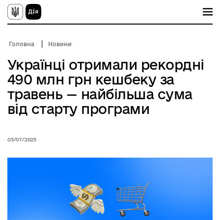
П
е
р
е
й
Головна
Новини
т
и
Українці отримали рекордні
д
о
490 млн грн кешбеку за
о
с
травень — найбільша сума
н
о
від старту програми
в
н
о
г
03/07/2025
о
в
м
і
с
т
у