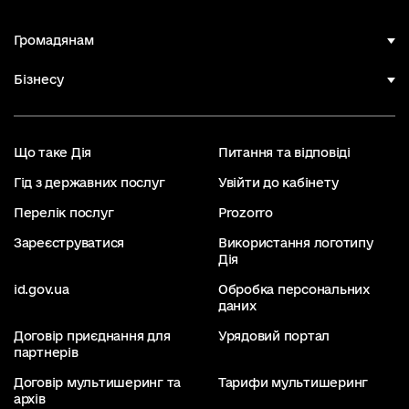
Громадянам
Бізнесу
Що таке Дія
Питання та відповіді
Гід з державних послуг
Увійти до кабінету
Перелік послуг
Prozorro
Зареєструватися
Використання логотипу
Дія
id.gov.ua
Обробка персональних
даних
Договір приєднання для
Урядовий портал
партнерів
Договір мультишеринг та
Тарифи мультишеринг
архів