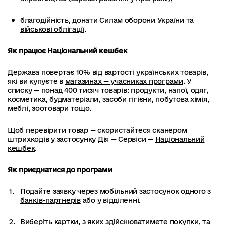
благодійність, донати Силам оборони України та
військові облігації
.
Як працює Національний кешбек
Держава повертає 10% від вартості українських товарів,
які ви купуєте в
магазинах — учасниках програми
. У
списку — понад 400 тисяч товарів: продукти, напої, одяг,
косметика, будматеріали, засоби гігієни, побутова хімія,
меблі, зоотовари тощо.
Щоб перевірити товар — скористайтеся сканером
штрихкодів у застосунку Дія — Сервіси —
Національний
кешбек
.
Як приєднатися до програми
Подайте заявку через мобільний застосунок одного з
банків-партнерів
або у відділенні.
Виберіть картки, з яких здійснюватимете покупки, та