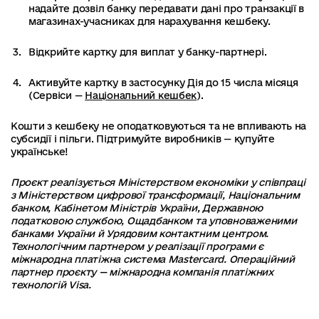
надайте дозвіл банку передавати дані про транзакції в
магазинах-учасниках для нарахування кешбеку.
Відкрийте картку для виплат у банку-партнері.
Активуйте картку в застосунку Дія до 15 числа місяця
(Сервіси —
Національний кешбек
).
Кошти з кешбеку не оподатковуються та не впливають на
субсидії і пільги.
Підтримуйте виробників — купуйте
українське!
Проєкт реалізується Міністерством економіки у співпраці
з Міністерством цифрової трансформації, Національним
банком, Кабінетом Міністрів України, Державною
податковою службою, Ощадбанком та уповноваженими
банками України й Урядовим контактним центром.
Технологічним партнером у реалізації програми є
міжнародна платіжна система Mastercard. Операційний
партнер проєкту — міжнародна компанія платіжних
технологій Visa.