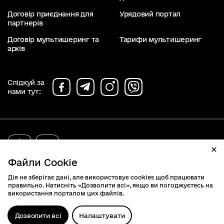
Договір приєднання для
Урядовий портал
партнерів
Договір мультишеринг та
Тарифи мультишеринг
архів
Слідкуй за
нами тут:
diia.gov.ua
2019 - 2026. Всі права захищені.
Файли Cookie
Дія не зберігає дані, але використовує cookies щоб працювати
правильно. Натисніть «Дозволити всі», якщо ви погоджуєтесь на
використання порталом цих файлів.
Дозволити всі
Налаштувати
Відк