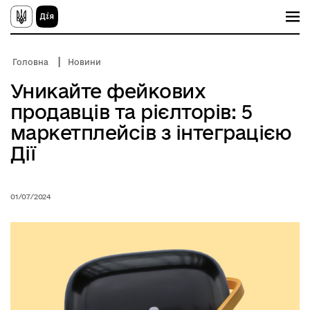
П
е
р
е
й
Головна
Новини
т
и
Уникайте фейкових
д
о
продавців та рієлторів: 5
о
с
маркетплейсів з інтеграцією
н
о
Дії
в
н
о
г
01/07/2024
о
в
м
і
с
т
у