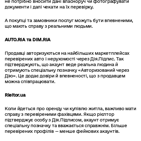
не потрібно вносити дані власноруч чи фотографувати
документи і далі чекати на їх перевірку.
А покупці та замовники послуг можуть бути впевненими,
що мають справу з реальними людьми.
AUTO.RIA та DIM.RIA
Продавці авторизуються на найбільших маркетплейсах
перевірених авто і нерухомості через Дія.Підпис. Так
підтверджують, що акаунт веде реальна людина й
отримують спеціальну позначку «Авторизований через
Дію». Це додає довіри й впевненості, що з продавцем
можна співпрацювати.
Rieltor.ua
Коли йдеться про оренду чи купівлю житла, важливо мати
справу з перевіреними фахівцями. Якщо рієлтор
підтверджує особу з Дія.Підписом, акаунт отримує
спеціальну позначку та вважається справжнім. Більше
перевірених профілів — менше фейкових акаунтів.