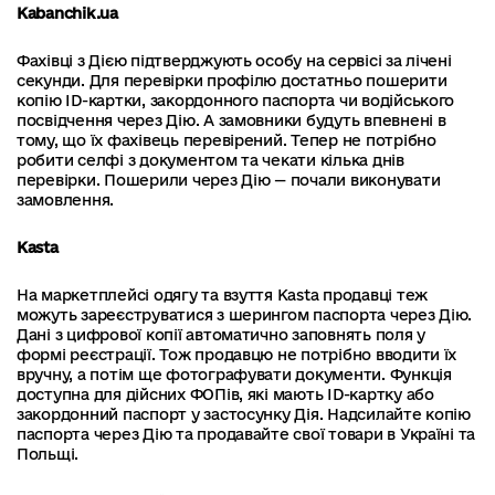
Kabanchik.ua
Фахівці з Дією підтверджують особу на сервісі за лічені
секунди. Для перевірки профілю достатньо пошерити
копію ID-картки, закордонного паспорта чи водійського
посвідчення через Дію. А замовники будуть впевнені в
тому, що їх фахівець перевірений. Тепер не потрібно
робити селфі з документом та чекати кілька днів
перевірки. Пошерили через Дію — почали виконувати
замовлення.
Kasta
На маркетплейсі одягу та взуття Kasta продавці теж
можуть зареєструватися з шерингом паспорта через Дію.
Дані з цифрової копії автоматично заповнять поля у
формі реєстрації. Тож продавцю не потрібно вводити їх
вручну, а потім ще фотографувати документи. Функція
доступна для дійсних ФОПів, які мають ID-картку або
закордонний паспорт у застосунку Дія. Надсилайте копію
паспорта через Дію та продавайте свої товари в Україні та
Польщі.