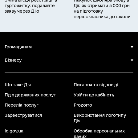
гуртожитку: подавайте
Дії: як отримати 5 000 грн
заяву через Дію
на підготовку
першокласника до школи
Громадянам
Бізнесу
Що таке Дія
Питання та відповіді
Гід з державних послуг
Увійти до кабінету
Перелік послуг
Prozorro
Зареєструватися
Використання логотипу
Дія
id.gov.ua
Обробка персональних
даних