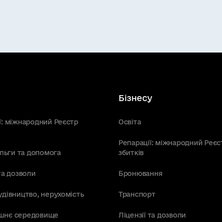
Бізнесу
ї: міжнародний Реєстр
Освіта
Репарації: міжнародний Реєс
пільги та допомога
збитків
та дозволи
Бронювання
удівництво, нерухомість
Транспорт
шнє середовище
Ліцензії та дозволи