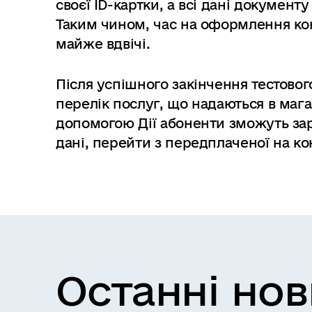
своєї ID-картки, а всі дані документ
Таким чином, час на оформлення к
майже вдвічі.
Після успішного закінчення тестовог
перелік послуг, що надаються в мага
допомогою Дії абоненти зможуть зар
дані, перейти з передплаченої на к
Останні но