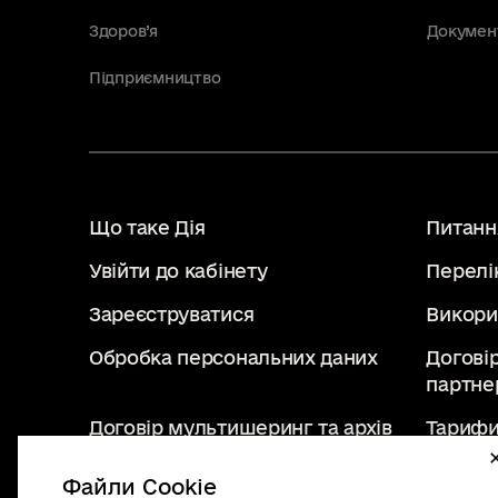
Здоров’я
Докумен
Підприємництво
Що таке Дія
Питання
Увійти до кабінету
Перелі
Зареєструватися
Викори
Обробка персональних даних
Догові
партне
Договір мультишеринг та архів
Тарифи
Файли Cookie