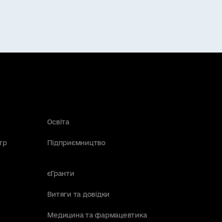
Освіта
тр
Підприємництво
єГранти
Витяги та довідки
Медицина та фармацевтика