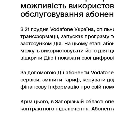
в
можливість використов
м
обслуговування абонен
і
с
т
З 21 грудня Vodafone Україна, спіль
у
трансформації, запускає програму т
застосунком Дія. На цьому етапі абон
можуть використовувати його для іде
відкрити Дію і показати свої цифров
За допомогою Дії абоненти Vodafone
сервіси, змінити тариф, керувати д
фінансову інформацію про свій ном
Крім цього, в Запорізькій області оп
контрактного підключення. Абонент