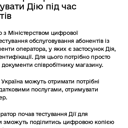
увати Дію під час
тів
но з Міністерством цифрової
естування обслуговування абонентів із
енти оператора, у яких є застосунок Дія,
нтифікації. Для цього потрібно просто
і документи співробітнику магазину.
 Україна можуть отримати потрібні
одатковими послугами, отримувати
ер.
ератор почав тестування Дії для
и зможуть поділитись цифровою копією