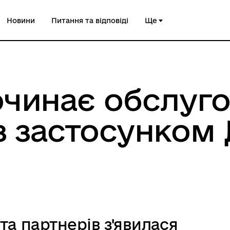
Новини
Питання та відповіді
Ще
очинає обслуго
з застосунком 
та партнерів з'явилася