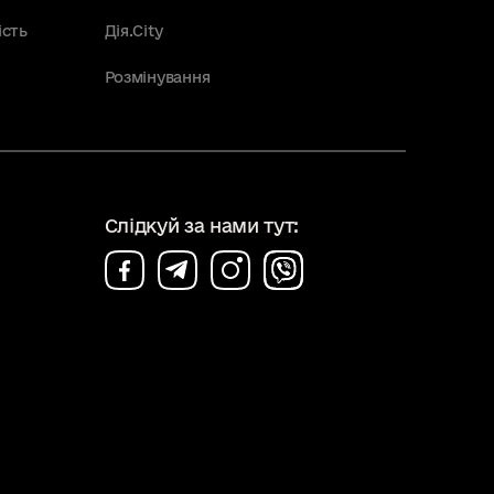
ість
Дія.City
Розмінування
Слідкуй за нами тут: