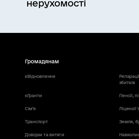
нерухомості
Громадянам
єВідновлення
Репараці
збитків
єГранти
Пенсії, 
Сім’я
Ліцензії 
Транспорт
Земля, б
Довідки та витяги
Навколи