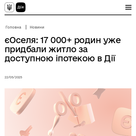
П
е
р
е
й
Головна
Новини
т
и
єОселя: 17 000+ родин уже
д
о
придбали житло за
о
с
доступною іпотекою в Дії
н
о
в
н
22/05/2025
о
г
о
в
м
і
с
т
у