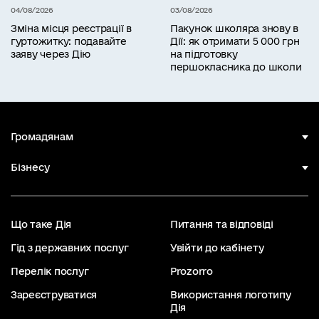
04/08/2026
03/08/2026
Зміна місця реєстрації в
Пакунок школяра знову в
гуртожитку: подавайте
Дії: як отримати 5 000 грн
заяву через Дію
на підготовку
першокласника до школи
Громадянам
Бізнесу
Що таке Дія
Питання та відповіді
Гід з державних послуг
Увійти до кабінету
Перелік послуг
Prozorro
Зареєструватися
Використання логотипу
Дія