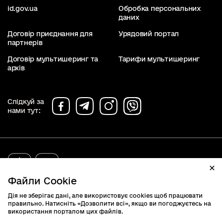
id.gov.ua
Обробка персональних
даних
Договір приєднання для
Урядовий портал
партнерів
Договір мультишеринг та
Тарифи мультишеринг
архів
Слідкуй за
нами тут:
diia.gov.ua
2019 - 2026. Всі права захищені.
Файли Cookie
Дія не зберігає дані, але використовує cookies щоб працювати
правильно. Натисніть «Дозволити всі», якщо ви погоджуєтесь на
використання порталом цих файлів.