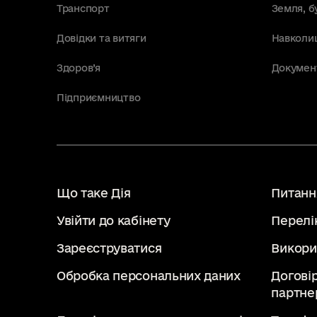
Транспорт
Земля, б
Довідки та витяги
Навколи
Здоров’я
Докумен
Підприємництво
Що таке Дія
Питання
Увійти до кабінету
Перелі
Зареєструватися
Викори
Обробка персональних даних
Догові
партне