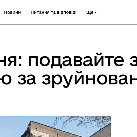
Новини
Питання та відповіді
Ще
я: подавайте 
ю за зруйнова