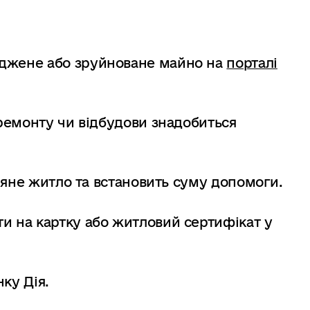
джене або зруйноване майно на
порталі
 ремонту чи відбудови знадобиться
гляне житло та встановить суму допомоги.
и на картку або житловий сертифікат у
ку Дія.