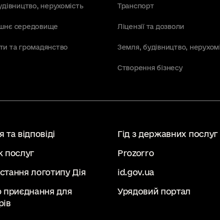
удівництво, нерухомість
Транспорт
шнє середовище
Ліцензії та дозволи
ти та громадянство
Земля, будівництво, нерухом
Створення бізнесу
 та відповіді
Гід з державних послуг
к послуг
Prozorro
стання логотипу Дія
id.gov.ua
р приєднання для
Урядовий портал
рів