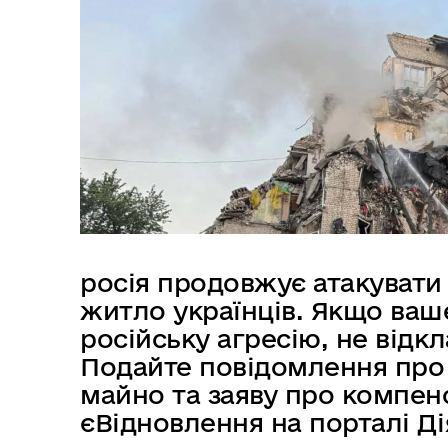
в
м
і
с
т
у
росія продовжує атакувати 
житло українців. Якщо ва
російську агресію, не відкл
Подайте повідомлення про
майно та заяву про компен
єВідновлення на порталі Ді