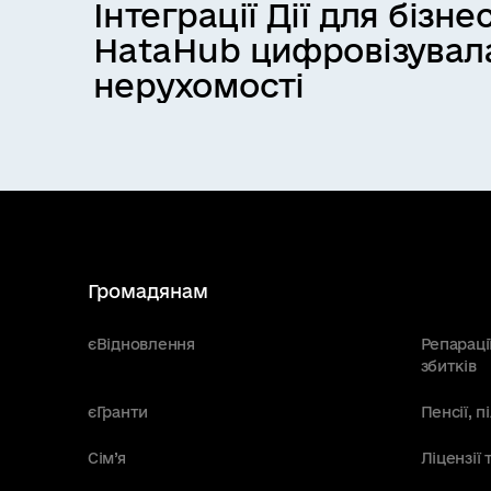
Інтеграції Дії для бізнес
HataHub цифровізувал
нерухомості
Громадянам
єВідновлення
Репараці
збитків
єГранти
Пенсії, 
Сім’я
Ліцензії 