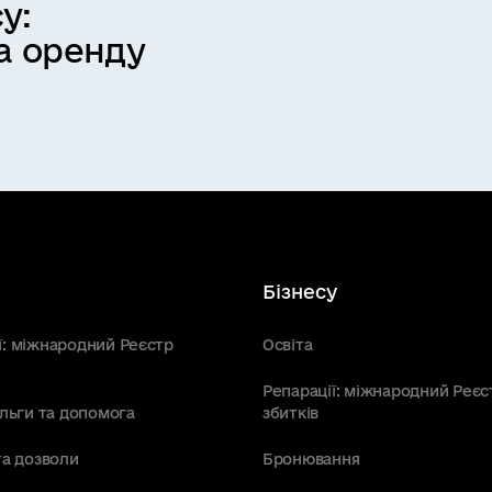
у:
а оренду
Бізнесу
ї: міжнародний Реєстр
Освіта
Репарації: міжнародний Реєс
пільги та допомога
збитків
та дозволи
Бронювання