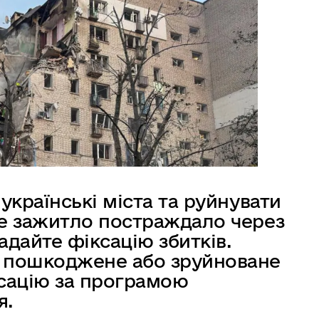
українські міста та руйнувати
ше зажитло постраждало через
адайте фіксацію збитків.
 пошкоджене або зруйноване
сацію за програмою
я.