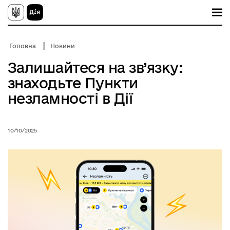
П
е
р
е
й
Головна
Новини
т
и
Залишайтеся на зв’язку:
д
о
знаходьте Пункти
о
с
незламності в Дії
н
о
в
н
10/10/2025
о
г
о
в
м
і
с
т
у