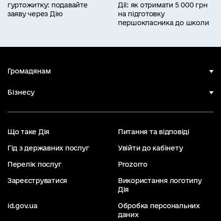
гуртожитку: подавайте
Дії: як отримати 5 000 грн
заяву через Дію
на підготовку
першокласника до школи
Громадянам
Бізнесу
Що таке Дія
Питання та відповіді
Гід з державних послуг
Увійти до кабінету
Перелік послуг
Prozorro
Зареєструватися
Використання логотипу
Дія
id.gov.ua
Обробка персональних
даних