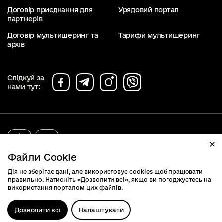
Договір приєднання для
Урядовий портал
партнерів
Договір мультишеринг та
Тарифи мультишеринг
архів
Слідкуй за
нами тут:
diia.gov.ua
2019 - 2026. Всі права захищені.
Файли Cookie
Дія не зберігає дані, але використовує cookies щоб працювати
правильно. Натисніть «Дозволити всі», якщо ви погоджуєтесь на
використання порталом цих файлів.
Дозволити всі
Налаштувати
Відк