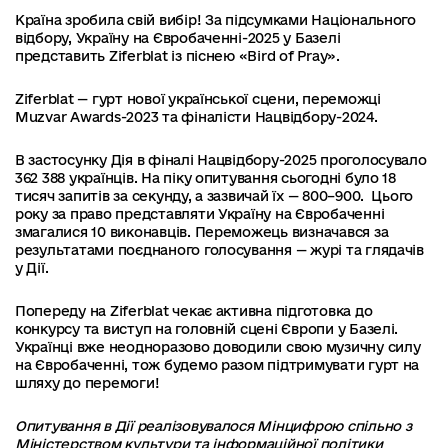
Країна зробила свій вибір! За підсумками Національного
відбору, Україну на Євробаченні-2025 у Базелі
представить Ziferblat із піснею «Bird of Pray».
Ziferblat — гурт нової української сцени, переможці
Muzvar Awards-2023 та фіналісти Нацвідбору-2024.
В застосунку Дія в фіналі Нацвідбору-2025 проголосувало
362 388 українців. На піку опитування сьогодні було 18
тисяч запитів за секунду, а зазвичай їх — 800–900. Цього
року за право представляти Україну на Євробаченні
змагалися 10 виконавців. Переможець визначався за
результатами поєднаного голосування — журі та глядачів
у Дії.
Попереду на Ziferblat чекає активна підготовка до
конкурсу та виступ на головній сцені Європи у Базелі.
Українці вже неодноразово доводили свою музичну силу
на Євробаченні, тож будемо разом підтримувати гурт на
шляху до перемоги!
Опитування в Дії реалізовувалося Мінцифрою спільно з
Міністерством культури та інформаційної політики