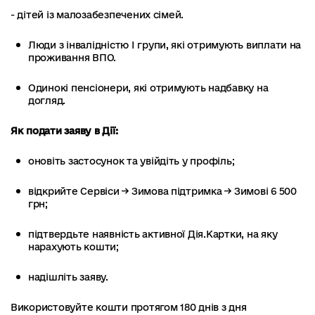
- дітей із малозабезпечених сімей.
Люди з інвалідністю I групи, які отримують виплати на
проживання ВПО.
Одинокі пенсіонери, які отримують надбавку на
догляд.
Як подати заяву в Дії:
оновіть застосунок та увійдіть у профіль;
відкрийте Сервіси → Зимова підтримка → Зимові 6 500
грн;
підтвердьте наявність активної Дія.Картки, на яку
нарахують кошти;
надішліть заяву.
Використовуйте кошти протягом 180 днів з дня