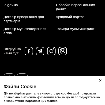
id.gov.ua
Обробка персональних
даних
Договір приєднання для
Урядовий портал
партнерів
Договір мультишеринг та
Тарифи мультишеринг
архів
Слідкуй за
нами тут:
diia.gov.ua
2019 - 2026. Всі права захищені.
Файли Cookie
Дія не зберігає дані, але використовує cookies щоб працювати
правильно. Натисніть «Дозволити всі», якщо ви погоджуєтесь на
використання порталом цих файлів.