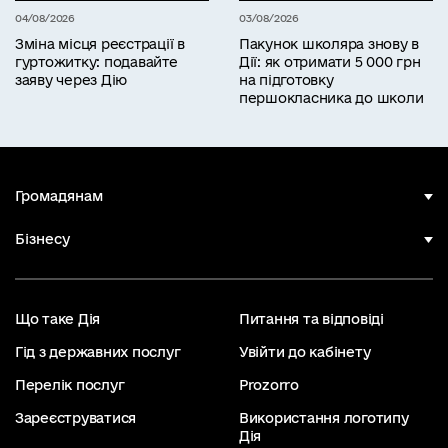
04/08/2026
03/08/2026
Зміна місця реєстрації в
Пакунок школяра знову в
гуртожитку: подавайте
Дії: як отримати 5 000 грн
заяву через Дію
на підготовку
першокласника до школи
Громадянам
Бізнесу
Що таке Дія
Питання та відповіді
Гід з державних послуг
Увійти до кабінету
Перелік послуг
Prozorro
Зареєструватися
Використання логотипу
Дія