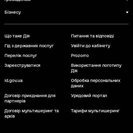
Бізнесу
Що таке Дія
Питання та відповіді
Гід з державних послуг
Увійти до кабінету
Перелік послуг
Prozorro
Зареєструватися
Використання логотипу
Дія
id.gov.ua
Обробка персональних
даних
Договір приєднання для
Урядовий портал
партнерів
Договір мультишеринг та
Тарифи мультишеринг
архів