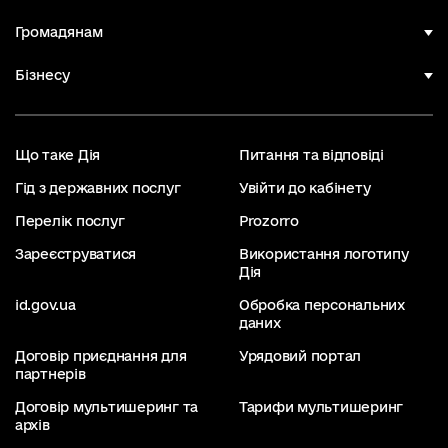
Громадянам
Бізнесу
Що таке Дія
Питання та відповіді
Гід з державних послуг
Увійти до кабінету
Перелік послуг
Prozorro
Зареєструватися
Використання логотипу
Дія
id.gov.ua
Обробка персональних
даних
Договір приєднання для
Урядовий портал
партнерів
Договір мультишеринг та
Тарифи мультишеринг
архів