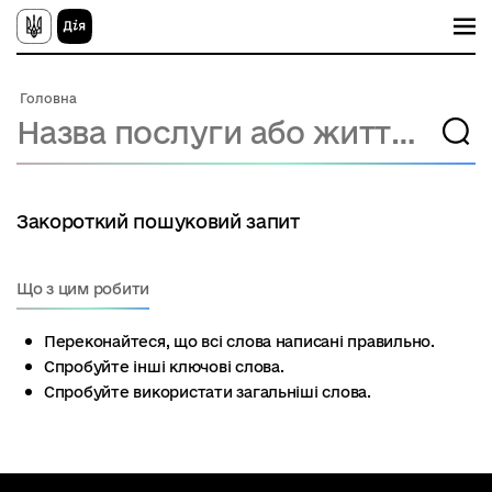
П
е
р
е
й
Головна
т
и
д
о
о
с
н
Закороткий пошуковий запит
о
в
н
о
Що з цим робити
г
о
в
Переконайтеся, що всі слова написані правильно.
м
Спробуйте інші ключові слова.
і
Спробуйте використати загальніші слова.
с
т
у