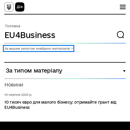
П
е
р
е
й
Головна
т
и
д
о
о
За вашим запитом знайдено матеріалів: 1
с
н
о
в
За типом матеріалу
н
о
г
Новини
о
в
м
10 серпня 2023 р.
і
10 тисяч євро для малого бізнесу: отримайте грант від
с
EU4Business
т
у