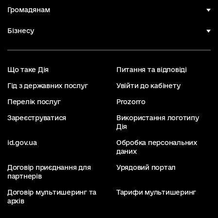
Громадянам
Бізнесу
Що таке Дія
Питання та відповіді
Гід з державних послуг
Увійти до кабінету
Перелік послуг
Prozorro
Зареєструватися
Використання логотипу
Дія
id.gov.ua
Обробка персональних
даних
Договір приєднання для
Урядовий портал
партнерів
Договір мультишеринг та
Тарифи мультишеринг
архів