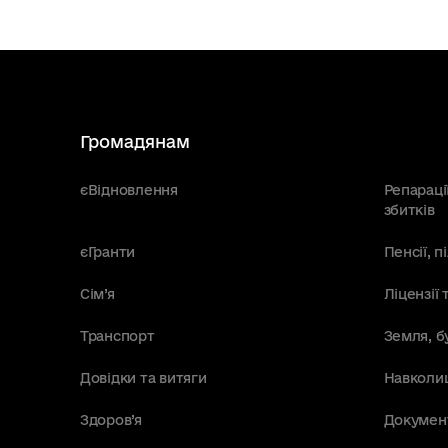
Громадянам
єВідновлення
Репараці
збитків
єГранти
Пенсії, 
Сім’я
Ліцензії 
Транспорт
Земля, б
Довідки та витяги
Навколи
Здоров’я
Докумен