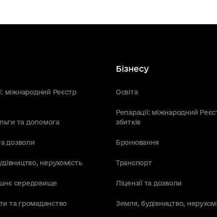
Бізнесу
ї: міжнародний Реєстр
Освіта
Репарації: міжнародний Реєс
пільги та допомога
збитків
та дозволи
Бронювання
удівництво, нерухомість
Транспорт
шнє середовище
Ліцензії та дозволи
ти та громадянство
Земля, будівництво, нерухом