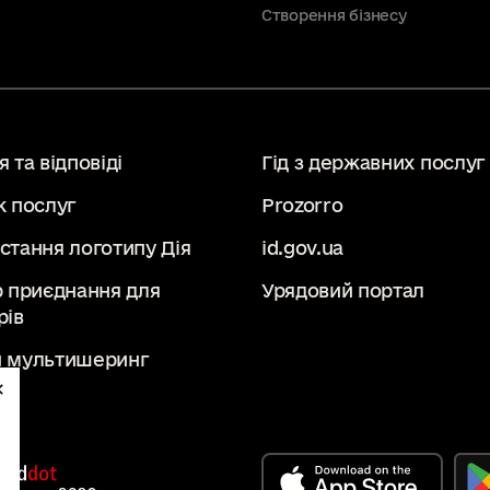
Створення бізнесу
 та відповіді
Гід з державних послуг
к послуг
Prozorro
стання логотипу Дія
id.gov.ua
р приєднання для
Урядовий портал
рів
 мультишеринг