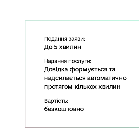
в
м
і
с
т
Подання заяви:
у
До 5 хвилин
Надання послуги:
Довідка формується та
надсилається автоматично
протягом кількох хвилин
Вартість:
безкоштовно