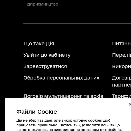
Підприємництво
Що таке Дія
Питання
Увійти до кабінету
Перелі
Зареєструватися
Викори
Обробка персональних даних
Догові
партне
Договір мультишеринг та архів
Тарифи
Файли Cookie
Дія не зберігає дані, але використовує cookies щоб
diia.gov.ua
працювати правильно. Натисніть «Дозволити всі», якщо
2019 - 2026. Всі права
ви погоджуєтесь на використання порталом цих файлів.