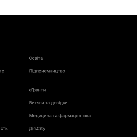
Освіта
тр
Підприємництво
єГранти
Витяги та довідки
Медицина та фармацевтика
ість
Дія.City